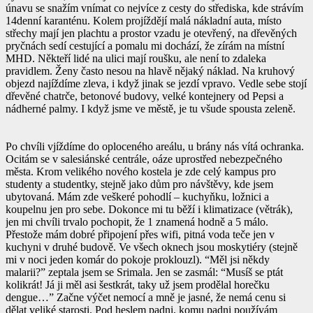
únavu se snažím vnímat co nejvíce z cesty do střediska, kde strávím
14denní karanténu. Kolem projíždějí malá nákladní auta, místo
střechy mají jen plachtu a prostor vzadu je otevřený, na dřevěných
pryčnách sedí cestující a pomalu mi dochází, že zírám na místní
MHD. Někteří lidé na ulici mají roušku, ale není to zdaleka
pravidlem. Ženy často nesou na hlavě nějaký náklad. Na kruhový
objezd najíždíme zleva, i když jinak se jezdí vpravo. Vedle sebe stojí
dřevěné chatrče, betonové budovy, velké kontejnery od Pepsi a
nádherné palmy. I když jsme ve městě, je tu všude spousta zeleně.
Po chvíli vjíždíme do oploceného areálu, u brány nás vítá ochranka.
Ocitám se v salesiánské centrále, oáze uprostřed nebezpečného
města. Krom velikého nového kostela je zde celý kampus pro
studenty a studentky, stejně jako dům pro návštěvy, kde jsem
ubytovaná. Mám zde veškeré pohodlí – kuchyňku, ložnici a
koupelnu jen pro sebe. Dokonce mi tu běží i klimatizace (větrák),
jen mi chvíli trvalo pochopit, že 1 znamená hodně a 5 málo.
Přestože mám dobré připojení přes wifi, pitná voda teče jen v
kuchyni v druhé budově. Ve všech oknech jsou moskytiéry (stejně
mi v noci jeden komár do pokoje proklouzl). “Měl jsi někdy
malarii?” zeptala jsem se Srimala. Jen se zasmál: “Musíš se ptát
kolikrát! Já ji měl asi šestkrát, taky už jsem prodělal horečku
dengue…” Začne výčet nemocí a mně je jasné, že nemá cenu si
dělat veliké starosti. Pod heslem padni, komu padni používám