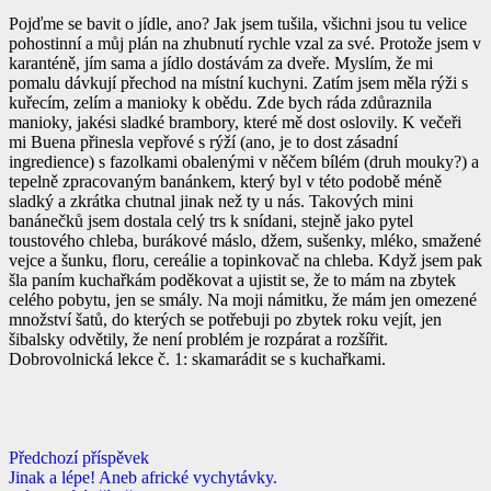
Pojďme se bavit o jídle, ano? Jak jsem tušila, všichni jsou tu velice
pohostinní a můj plán na zhubnutí rychle vzal za své. Protože jsem v
karanténě, jím sama a jídlo dostávám za dveře. Myslím, že mi
pomalu dávkují přechod na místní kuchyni. Zatím jsem měla rýži s
kuřecím, zelím a manioky k obědu. Zde bych ráda zdůraznila
manioky, jakési sladké brambory, které mě dost oslovily. K večeři
mi Buena přinesla vepřové s rýží (ano, je to dost zásadní
ingredience) s fazolkami obalenými v něčem bílém (druh mouky?) a
tepelně zpracovaným banánkem, který byl v této podobě méně
sladký a zkrátka chutnal jinak než ty u nás. Takových mini
banánečků jsem dostala celý trs k snídani, stejně jako pytel
toustového chleba, burákové máslo, džem, sušenky, mléko, smažené
vejce a šunku, floru, cereálie a topinkovač na chleba. Když jsem pak
šla paním kuchařkám poděkovat a ujistit se, že to mám na zbytek
celého pobytu, jen se smály. Na moji námitku, že mám jen omezené
množství šatů, do kterých se potřebuji po zbytek roku vejít, jen
šibalsky odvětily, že není problém je rozpárat a rozšířit.
Dobrovolnická lekce č. 1: skamarádit se s kuchařkami.
Předchozí příspěvek
Jinak a lépe! Aneb africké vychytávky.