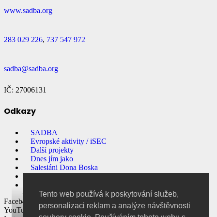
www.sadba.org
283 029 226
,
737 547 972
sadba@sadba.org
IČ: 27006131
Odkazy
SADBA
Evropské aktivity / iSEC
Další projekty
Dnes jím jako
Salesiáni Dona Boska
Přihlašování na akce
E-shop
První kontakt pod
Tento web používá k poskytování služeb,
Facebook
personalizaci reklam a analýze návštěvnosti
YouTube