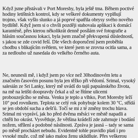
Když jsme přistávali v Port Moresby, byla ještě tma. Během poctivé
hodiny letištních kontrol, kdy se veškeré dokumenty vyplňují
trojmo, však vyšlo slunko a já poprvé spatřila obrysy svého nového
bydliště. Když jsem si o chvíli později stahovala aplikaci k domácí
karanténě, přes kterou několikrát denně posílám své fotografie a
hlásím současnou lokaci, byla jsem značně překvapená důsledností,
s jakou se zde covid řeší. Dle všech doporučení jsem proběhla
chodbu s blikajícím světlem, ve které jsem se zrovna ocitla sama, a
za nedlouho už nasedala do velkého černého auta.
Ne, neunesli mě, i když jsem po více než 30hodinovém letu a
značném časovém posunu byla jen těžko při vědomí. Srimal, vysoký
salesián ze Sri Lanky, který mě uvádí do tajů papuánského života,
na mě na letišti doopravdy čekal a už se řítíme ulicemi
probouzejícího se města. Venku je teplo a vlhko, Port Moresby leží
10° pod rovníkem. Teplota se celý rok pohybuje kolem 30 °C, střídá
se jen období sucha a dešťů. Točí se mi z té změny trochu hlava.
Srimal mi vypráví, jak ho před dvěma měsíci ve městě napadli a
chtěli ho okrást. Vysvětluje, že většina krádeží zde zahrnuje i bodání
nožem, střílení a podobné násilnosti. Zpráva je jasná – tady se sama
po městě procházet nebudu. Evidentně tohle pravidlo platí i pro
vysoké muže, což mě jako malou ženu uklidňuje. Přes veškerou