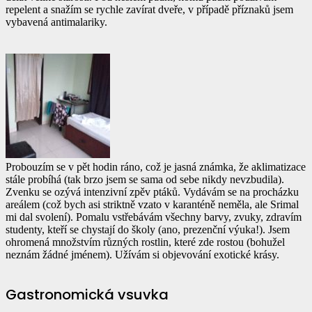
repelent a snažím se rychle zavírat dveře, v případě příznaků jsem
vybavená antimalariky.
Probouzím se v pět hodin ráno, což je jasná známka, že aklimatizace
stále probíhá (tak brzo jsem se sama od sebe nikdy nevzbudila).
Zvenku se ozývá intenzivní zpěv ptáků. Vydávám se na procházku
areálem (což bych asi striktně vzato v karanténě neměla, ale Srimal
mi dal svolení). Pomalu vstřebávám všechny barvy, zvuky, zdravím
studenty, kteří se chystají do školy (ano, prezenční výuka!). Jsem
ohromená množstvím různých rostlin, které zde rostou (bohužel
neznám žádné jménem). Užívám si objevování exotické krásy.
Gastronomická vsuvka