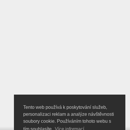
Tento web používá k poskytování služeb,
personalizaci reklam a analýze návštěvnosti
soubory cookie. Používáním tohoto webu s
tím souhlasíte.
Více informací