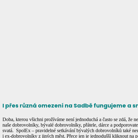
I přes různá omezení na Sadbě fungujeme a sn
Doba, kterou všichni prožíváme není jednoduchá a často se zdá, že ne
naše dobrovolníky, bývalé dobrovolníky, přátele, dárce a podporovat
svatá.
SpolEx – pravidelné setkávání bývalých dobrovolníků také neus
i ex-dobrovolníky z jiných měst. Přece jen je jednodušší kliknout na po