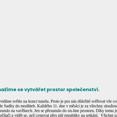
ažíme se vytvářet prostor společenství.
vidíme světlo na konci tunelu. Proto je pro nás důležité svěřovat vše c
ele Sadby do modliteb. Každého 11. dne v měsíci je za všechny sloužen
nulo na vavřínech. Jen se přesunulo do on-line prostoru. Díky tomu j
čítači a vidět se, než cestovat přes půl republiky na setkání.
Všichni už