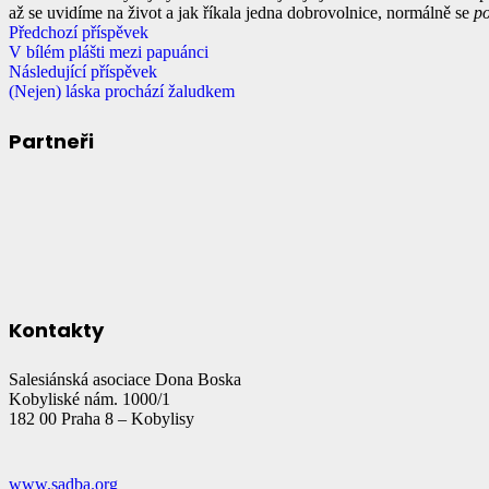
až se uvidíme na život a jak říkala jedna dobrovolnice, normálně se
p
Předchozí příspěvek
V bílém plášti mezi papuánci
Následující příspěvek
(Nejen) láska prochází žaludkem
Partneři
Kontakty
Salesiánská asociace Dona Boska
Kobyliské nám. 1000/1
182 00 Praha 8 – Kobylisy
www.sadba.org