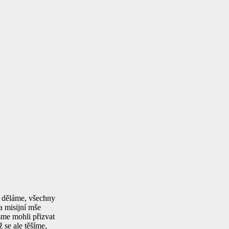
o děláme, všechny
a misijní mše
sme mohli přizvat
 se ale těšíme,