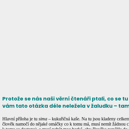
Protože se nás naši věrní čtenáři ptali, co se 
vám tato otázka déle neležela v žaludku – tam
Hlavní příloha je tu
sima
– kukuřičná kaše. Na tu jsou kladeny celkem 
člověk namočí do nějaké omáčky co k tomu má, musí nemít žádnou chuť