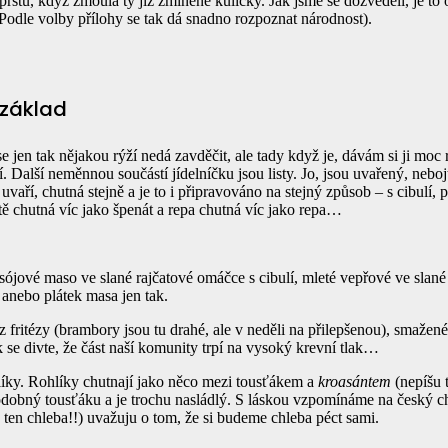
rstů, když žmoulá ty již zmíněné kuličky. Jak jsme se dozvěděli, je to 
(Podle volby přílohy se tak dá snadno rozpoznat národnost).
 základ
 jen tak nějakou rýží nedá zavděčit, ale tady když je, dávám si ji moc 
í.
Další neměnnou součástí jídelníčku jsou listy. Jo, jsou uvařený, nebojt
aří, chutná stejně a je to i připravováno na stejný způsob – s cibulí, pá
stě chutná víc jako špenát a repa chutná víc jako repa…
sójové maso ve slané rajčatové omáčce s cibulí, mleté vepřové ve slané
 anebo plátek masa jen tak.
fritézy (brambory jsou tu drahé, ale v neděli na přilepšenou), smažené
 se divte, že část naší komunity trpí na vysoký krevní tlak…
ohlíky. Rohlíky chutnají jako něco mezi tousťákem a
kroasántem
(nepíšu 
 podobný tousťáku a je trochu nasládlý. S láskou vzpomínáme na český 
 ten chleba!!) uvažuju o tom, že si budeme chleba péct sami.