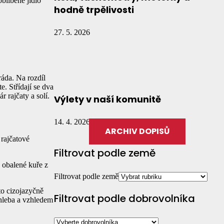
oblíbené jídlo
hodně trpělivosti
27. 5. 2026
ráda. Na rozdíl
e. Střídají se dva
r rajčaty a solí.
Výlety v naší komunitě
14. 4. 2026
ARCHIV DOPISŮ
 rajčatové
Filtrovat podle země
 obalené kuře z
Filtrovat podle země
to cizojazyčně
Filtrovat podle dobrovolníka
chleba a vzhledem