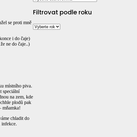
Filtrovat podle roku
žel se proti mně
okonce i do čaje)
že ne do čaje..)
ku místního piva.
 speciální
padnou na zem, kde
těchhle plodů pak
u – mňamka!
áváme chladit do
 infekce.