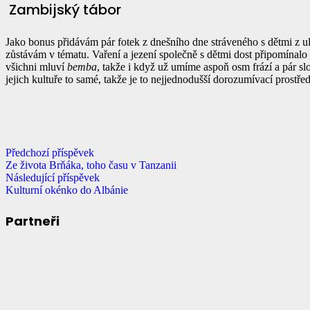
Zambijský tábor
Jako bonus přidávám pár fotek z dnešního dne stráveného s dětmi z uli
zůstávám v tématu. Vaření a jezení společně s dětmi dost připomínalo t
všichni mluví
bemba
, takže i když už umíme aspoň osm frází a pár s
jejich kultuře to samé, takže je to nejjednodušší dorozumívací prostře
Předchozí příspěvek
Ze života Brňáka, toho času v Tanzanii
Následující příspěvek
Kulturní okénko do Albánie
Partneři