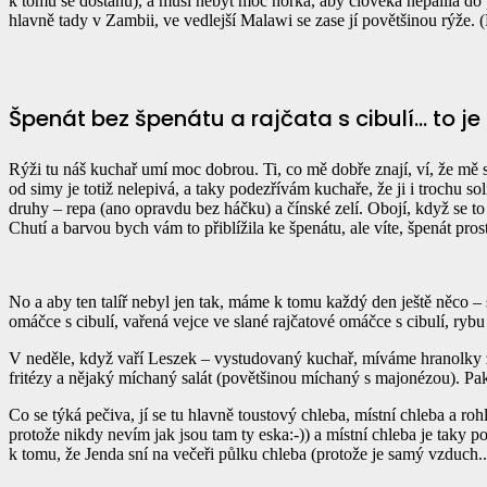
k tomu se dostanu), a musí nebýt moc horká, aby člověka nepálila do p
hlavně tady v Zambii, ve vedlejší Malawi se zase jí povětšinou rýže. 
Špenát bez špenátu a rajčata s cibulí… to je
Rýži tu náš kuchař umí moc dobrou. Ti, co mě dobře znají, ví, že mě se
od simy je totiž nelepivá, a taky podezřívám kuchaře, že ji i trochu sol
druhy – repa (ano opravdu bez háčku) a čínské zelí. Obojí, když se to uv
Chutí a barvou bych vám to přiblížila ke špenátu, ale víte, špenát pro
No a aby ten talíř nebyl jen tak, máme k tomu každý den ještě něco – 
omáčce s cibulí, vařená vejce ve slané rajčatové omáčce s cibulí, rybu
V neděle, když vaří Leszek – vystudovaný kuchař, míváme hranolky z 
fritézy a nějaký míchaný salát (povětšinou míchaný s majonézou). Pak
Co se týká pečiva, jí se tu hlavně toustový chleba, místní chleba a r
protože nikdy nevím jak jsou tam ty eska:-)) a místní chleba je taky
k tomu, že Jenda sní na večeři půlku chleba (protože je samý vzduch..