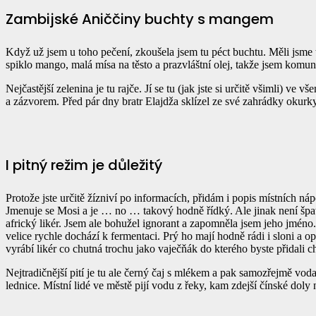
Zambijské Aniččiny buchty s mangem
Když už jsem u toho pečení, zkoušela jsem tu péct buchtu. Měli jsme
spiklo mango, malá mísa na těsto a prazvláštní olej, takže jsem komu
Nejčastější zelenina je tu rajče. Jí se tu (jak jste si určitě všimli) v
a zázvorem. Před pár dny bratr Elajdža sklízel ze své zahrádky okurky
I pitný režim je důležitý
Protože jste určitě žízniví po informacích, přidám i popis místních ná
Jmenuje se Mosi a je … no … takový hodně řídký. Ale jinak není špat
africký likér. Jsem ale bohužel ignorant a zapomněla jsem jeho jméno.
velice rychle dochází k fermentaci. Prý ho mají hodně rádi i sloni a op
vyrábí likér co chutná trochu jako vaječňák do kterého byste přidali 
Nejtradičnější pití je tu ale černý čaj s mlékem a pak samozřejmě voda
lednice. Místní lidé ve městě pijí vodu z řeky, kam zdejší čínské dol