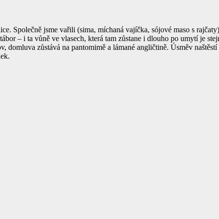
ce. Společně jsme vařili (sima, míchaná vajíčka, sójové maso s rajčaty)
ábor – i ta vůně ve vlasech, která tam zůstane i dlouho po umytí je ste
lov, domluva zůstává na pantomimě a lámané angličtině. Úsměv naštěstí
dek.