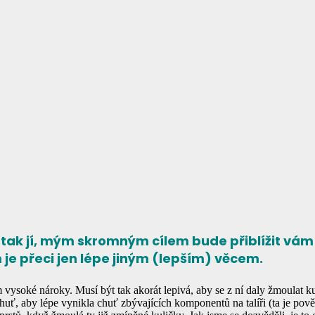
tu tak jí, mým skromným cílem bude přiblížit vám
 je přeci jen lépe jiným (lepším) věcem.
vysoké nároky. Musí být tak akorát lepivá, aby se z ní daly žmoulat kul
, aby lépe vynikla chuť zbývajících komponentů na talíři (ta je povět