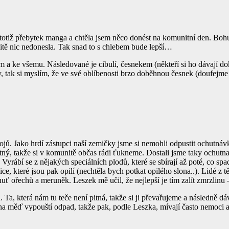
 totiž přebytek manga a chtěla jsem něco donést na komunitní den. Bohu
nitě nic nedonesla. Tak snad to s chlebem bude lepší…
e všem a ke všemu. Následované je cibulí, česnekem (někteří si ho dávají d
, tak si myslím, že ve své oblíbenosti brzo doběhnou česnek (doufejme 
pojů. Jako hrdí zástupci naší zemičky jsme si nemohli odpustit ochutnáv
ný, takže si v komunitě občas rádi ťukneme. Dostali jsme taky ochutnat
 Vyrábí se z nějakých speciálních plodů, které se sbírají až poté, co s
ice, které jsou pak opilí (nechtěla bych potkat opilého slona..). Lidé z 
chuť ořechů a meruněk. Leszek mě učil, že nejlepší je tím zalít zmrzlin
. Ta, která nám tu teče není pitná, takže si ji převařujeme a následně d
y na měď vypouští odpad, takže pak, podle Leszka, mívají často nemoci a