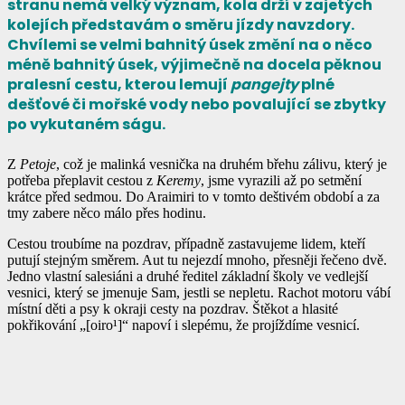
stranu nemá velký význam, kola drží v zajetých
kolejích představám o směru jízdy navzdory.
Chvílemi se velmi bahnitý úsek změní na o něco
méně bahnitý úsek, výjimečně na docela pěknou
pralesní cestu, kterou lemují
pangejty
plné
dešťové či mořské vody nebo povalující se zbytky
po vykutaném ságu.
Z
Petoje
, což je malinká vesnička na druhém břehu zálivu, který je
potřeba přeplavit cestou z
Keremy
, jsme vyrazili až po setmění
krátce před sedmou. Do Araimiri to v tomto deštivém období a za
tmy zabere něco málo přes hodinu.
Cestou troubíme na pozdrav, případně zastavujeme lidem, kteří
putují stejným směrem. Aut tu nejezdí mnoho, přesněji řečeno dvě.
Jedno vlastní salesiáni a druhé ředitel základní školy ve vedlejší
vesnici, který se jmenuje Sam, jestli se nepletu. Rachot motoru vábí
místní děti a psy k okraji cesty na pozdrav. Štěkot a hlasité
pokřikování „[oiro¹]“ napoví i slepému, že projíždíme vesnicí.