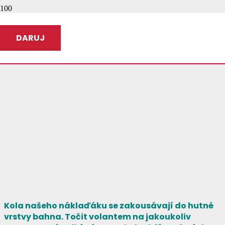
DARUJ
Kola našeho náklaďáku se zakousávají do hutné
vrstvy bahna. Točit volantem na jakoukoliv