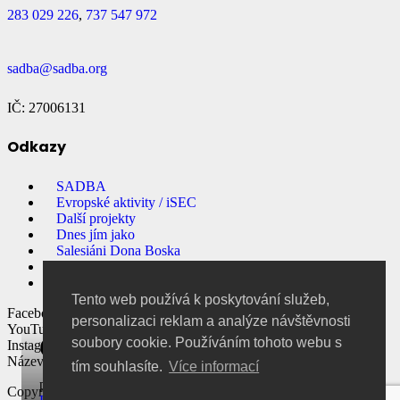
283 029 226
,
737 547 972
sadba@sadba.org
IČ: 27006131
Odkazy
SADBA
Evropské aktivity / iSEC
Další projekty
Dnes jím jako
Salesiáni Dona Boska
Přihlašování na akce
E-shop
Tento web používá k poskytování služeb,
Facebook
personalizaci reklam a analýze návštěvnosti
YouTube
Cesta
soubory cookie. Používáním tohoto webu s
Instagram
Název
tím souhlasíte.
Více informací
před 6 roky
Copyright 2018 Salesiánská asociace Dona Boska