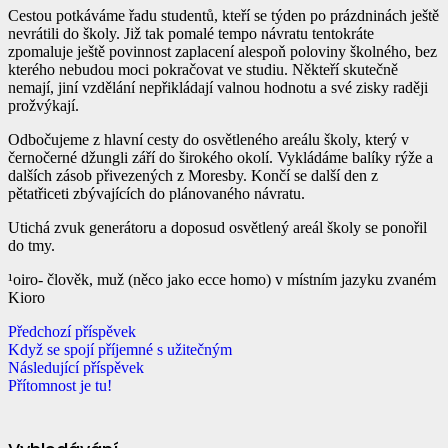
Cestou potkáváme řadu studentů, kteří se týden po prázdninách ještě
nevrátili do školy. Již tak pomalé tempo návratu tentokráte
zpomaluje ještě povinnost zaplacení alespoň poloviny školného, bez
kterého nebudou moci pokračovat ve studiu. Někteří skutečně
nemají, jiní vzdělání nepřikládají valnou hodnotu a své zisky raději
prožvýkají.
Odbočujeme z hlavní cesty do osvětleného areálu školy, který v
černočerné džungli září do širokého okolí. Vykládáme balíky rýže a
dalších zásob přivezených z
Moresby. Končí se další den z
pětatřiceti zbývajících do plánovaného návratu.
Utichá zvuk generátoru a doposud osvětlený areál školy se ponořil
do tmy.
¹oiro- člověk, muž (něco jako ecce homo) v místním jazyku zvaném
Kioro
Předchozí příspěvek
Když se spojí příjemné s užitečným
Následující příspěvek
Přítomnost je tu!