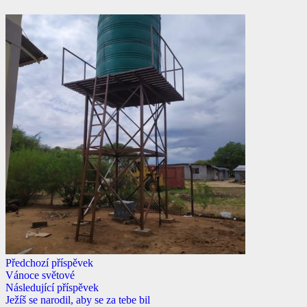
Předchozí příspěvek
Vánoce světové
Následující příspěvek
Ježíš se narodil, aby se za tebe bil