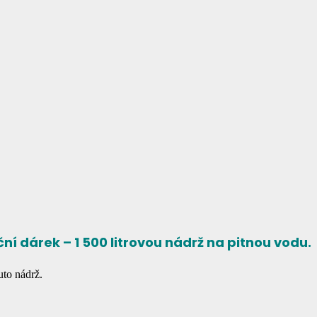
ní dárek – 1 500 litrovou nádrž na pitnou vodu.
uto nádrž.