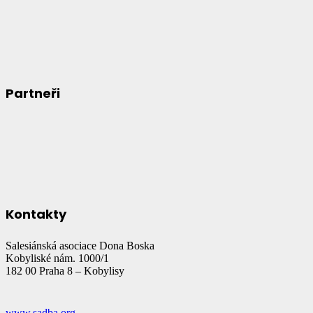
Partneři
Kontakty
Salesiánská asociace Dona Boska
Kobyliské nám. 1000/1
182 00 Praha 8 – Kobylisy
www.sadba.org