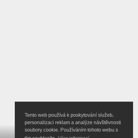
Tento web používá k poskytování služeb,
personalizaci reklam a analýze návštěvnosti
soubory cookie. Používáním tohoto webu s