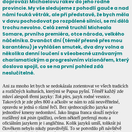
doprovází Michaelovu rakev do jeho rodné
provincie. My vše sledujeme z pohodlí gauče a nad
námi fouká větrák, ale při představě, že bych měla
v davu pochodovat po rozpálené silnici, se mi dělá
trochu nevolno. Celá země truchlí Micheala
Somare, prvního premiéra, otce národa, velkého
náčelníka. Dvanáct dní (téměř přesně přes mou
karanténu) je vyhlášen smutek, dva dny volna a
několika denní loučení s všeobecné uznávaným
charismatickým a progresivním vizionářem, který
doslova spojil, co se na první pohled zdá
neslučitelné.
Ani za mnoho let bych se nedokázala zorientovat ve všech tradicích
a rozličných kulturách, kterými se Papua pyšní. Téměř každý zde
mluví alespoň třemi jazyky:
Tok ples
, jazyk rodné vesnice.
Takových je zde přes 800 a ačkoliv se nám to zdá neuvěřitelné,
opravdu se jedná o různé řeči. Bez sjednocujícího jazyka se
jednotlivé kmeny nedomluví. Jako lingua franca slouží nejvíce
rozšířený
tok pisin
(pidžin), ovšem někteří preferují
motu
a
oficiálním jazykem je i angličtina. Kolik jazyků umíš, tolikrát jsi
člověkem nebylo nikdy pravdivější. To se potvrdilo při návštěvě