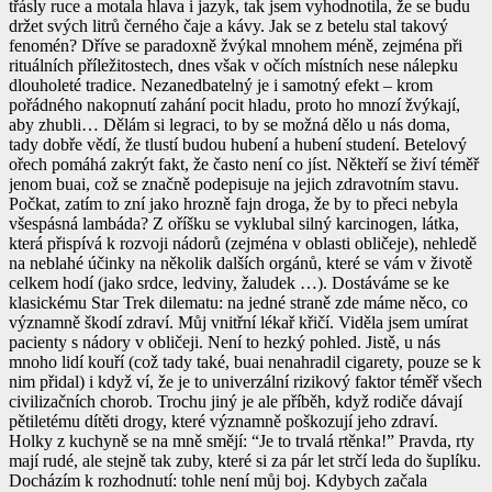
třásly ruce a motala hlava i jazyk, tak jsem vyhodnotila, že se budu
držet svých litrů černého čaje a kávy. Jak se z betelu stal takový
fenomén? Dříve se paradoxně žvýkal mnohem méně, zejména při
rituálních příležitostech, dnes však v očích místních nese nálepku
dlouholeté tradice. Nezanedbatelný je i samotný efekt – krom
pořádného nakopnutí zahání pocit hladu, proto ho mnozí žvýkají,
aby zhubli… Dělám si legraci, to by se možná dělo u nás doma,
tady dobře vědí, že tlustí budou hubení a hubení studení. Betelový
ořech pomáhá zakrýt fakt, že často není co jíst. Někteří se živí téměř
jenom buai, což se značně podepisuje na jejich zdravotním stavu.
Počkat, zatím to zní jako hrozně fajn droga, že by to přeci nebyla
všespásná lambáda? Z oříšku se vyklubal silný karcinogen, látka,
která přispívá k rozvoji nádorů (zejména v oblasti obličeje), nehledě
na neblahé účinky na několik dalších orgánů, které se vám v životě
celkem hodí (jako srdce, ledviny, žaludek …). Dostáváme se ke
klasickému Star Trek dilematu: na jedné straně zde máme něco, co
významně škodí zdraví. Můj vnitřní lékař křičí. Viděla jsem umírat
pacienty s nádory v obličeji. Není to hezký pohled. Jistě, u nás
mnoho lidí kouří (což tady také, buai nenahradil cigarety, pouze se k
nim přidal) i když ví, že je to univerzální rizikový faktor téměř všech
civilizačních chorob. Trochu jiný je ale příběh, když rodiče dávají
pětiletému dítěti drogy, které významně poškozují jeho zdraví.
Holky z kuchyně se na mně smějí: “Je to trvalá rtěnka!” Pravda, rty
mají rudé, ale stejně tak zuby, které si za pár let strčí leda do šuplíku.
Docházím k rozhodnutí: tohle není můj boj. Kdybych začala