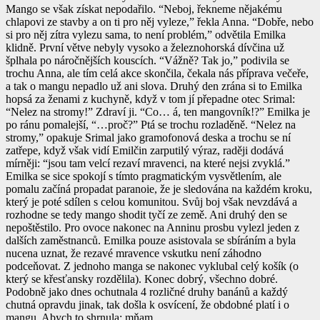
Mango se však získat nepodařilo. “Neboj, řekneme nějakému
chlapovi ze stavby a on ti pro něj vyleze,” řekla Anna. “Dobře, nebo
si pro něj zítra vylezu sama, to není problém,” odvětila Emilka
klidně. První větve nebyly vysoko a železnohorská dívčina už
šplhala po náročnějších kouscích. “Vážně? Tak jo,” podivila se
trochu Anna, ale tím celá akce skončila, čekala nás příprava večeře,
a tak o mangu nepadlo už ani slova. Druhý den zrána si to Emilka
hopsá za ženami z kuchyně, když v tom jí přepadne otec Srimal:
“Nelez na stromy!” Zdraví ji. “Co… á, ten mangovník!?” Emilka je
po ránu pomalejší, “…proč?” Ptá se trochu rozladěně. “Nelez na
stromy,” opakuje Srimal jako gramofonová deska a trochu se ní
zatřepe, když však vidí Emilčin zarputilý výraz, raději dodává
mírněji: “jsou tam velcí rezaví mravenci, na které nejsi zvyklá.”
Emilka se sice spokojí s tímto pragmatickým vysvětlením, ale
pomalu začíná propadat paranoie, že je sledována na každém kroku,
který je poté sdílen s celou komunitou. Svůj boj však nevzdává a
rozhodne se tedy mango shodit tyčí ze země. Ani druhý den se
nepoštěstilo. Pro ovoce nakonec na Anninu prosbu vylezl jeden z
dalších zaměstnanců. Emilka pouze asistovala se sbíráním a byla
nucena uznat, že rezavé mravence vskutku není záhodno
podceňovat. Z jednoho manga se nakonec vyklubal celý košík (o
který se křesťansky rozdělila). Konec dobrý, všechno dobré.
Podobně jako dnes ochutnala 4 rozličné druhy banánů a každý
chutná opravdu jinak, tak došla k osvícení, že obdobné platí i o
mangu. Abych to shrnula: mňam.