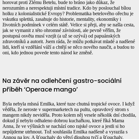
horovat proti Zlému Betelu, bude to bráno jako důkaz, že
nerozumím a nerespektuji místní tradice. Kdo by poslouchal bílou
holku z kolonialistické Evropy? Problematika betelového ořechu je
vskutku spletitá, zasahuje do historie, mentality, ekonomiky i
životních podmínek v celém státě. Velice si přeji, aby se našla cesta,
jak se vymanit z této ohromné závislosti, ale pevně věřím, že
postupná osvěta musí vzejít (a už se ozývá) od papuánských
zdravotníků a autorit. Jsem ráda, že můžu potkávat mladé a nadšené
lidi, kteří si vzdělání váží a chtějí se něco nového naučit, a budou to
oni, kdo jednou povede tento národ ke změně.
Na závěr na odlehčení gastro-sociální
příběh ‘Operace mango’
Byla nebyla mlsná Emilka, které tuze chutná tropické ovoce. I když
věděla, že neroste v supermarketech na pultu, opravdový strom s
mangem nikdy neviděla. Proto kolem něj vesele několik dní chodila,
dokud jí nebylo odhaleno dobrou kuchařkou, které říká Mama
Anna, že ve výšinách se nachází ono rajské ovoce a jestli si ho
nepůjdeme utrhnout. Tož souhlasila Emilka nadšeně a vyrazila s
Annou na lov. A šťouchaly do větví dlouhou tyčí a šťouchaly.