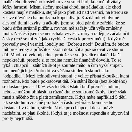
maličkého dřevěného kostelíku ve vesnici Pari, kde mě přivítaly
šéfky farnosti. Místní slečny možná chodí na základku, ale chod
kostela mají v malíčku, stejně jako přehled nad vesnicí, na kterou se
ze své dřevěné chaloupky na kopci dívají. Každá mluví plynně
alespoň třemi jazyky, a ačkoliv jsem se před pár dny zařekla, že se
budu držet striktně pidžinu, rovnou mě začaly učit výše zmíněný
motu. Naštěstí jsem se nenechala vyvést z míry a raději je začala učit
česky (což se mi zdá jako rychlejší cesta k porozumění). Když mě
provedly svojí vesnicí, loučily se: “Dobrou noc!” Doufám, že budou
mít prostředky a příležitost školu dokončit a pokračovat ve studiu
dál. Mnoho dívek odpadne, protože se vdají velice mladé. Další
nepokračují, protože si to rodina nemůže finančně dovolit. To se
týká i chlapců – státních škol je zoufale málo, a čím vyšší stupeň,
tím méně jich je. Proto drtivá většina studentů skončí jako
“odpadlíci”. Mezi jednotlivými stupni je velice přísná zkouška, která
rozhodne, kdo bude pokračovat dál. Na státní školu (bez školného)
se dostane jen asi 10 % všech dětí. Ostatní buď přeruší studium,
nebo se můžou přihlásit na různě drahé soukromé školy, které však
musí z něčeho žít a platit zaměstnance. Když máte například 5 dětí,
tak se studium značně prodraží a často vybíráte, komu se ho
dostane. I v Gabutu, střední škole pro chlapce, kde se právě
nacházím, se platí školné, i když tu je možnost stipendia a ubytování
pro ty nejchudší.