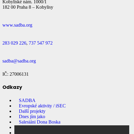
Kobyliské nám. 1000/1
182 00 Praha 8 – Kobylisy
www.sadba.org
283 029 226
,
737 547 972
sadba@sadba.org
IČ: 27006131
Odkazy
SADBA
Evropské aktivity / iSEC
Další projekty
Dnes jím jako
Salesiáni Dona Boska
Přihlašování na akce
E-shop