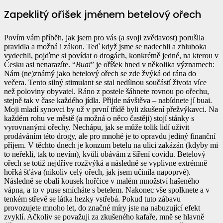
Zapeklitý oříšek jménem betelový ořech
Povím vám příběh, jak jsem pro vás (a svoji zvědavost) porušila
pravidla a možná i zákon. Teď když jsme se nadechli a zhluboka
vydechli, pojďme si povídat o drogách, konkrétně jedné, na kterou v
Česku asi nenarazíte. “
Buai
” je oříšek hned v několika významech:
Nám (ne)známý jako betelový ořech se zde žvýká od rána do
večera. Tento silný stimulant se stal nedílnou součástí života více
než poloviny obyvatel. Ráno z postele šáhnete rovnou po ořechu,
stejně tak v čase každého jídla. Přijde návštěva – nabídnete jí buai.
Moji mladí synovci by už v první třídě byli zkušení přežvýkavci. Na
každém rohu ve městě (a možná o něco častěji) stojí stánky s
vyrovnanými ořechy. Nechápu, jak se může tolik lidí uživit
prodáváním této drogy, ale pro mnohé je to opravdu jediný finanční
příjem. V těchto dnech je konzum betelu na ulici zakázán (kdyby mi
to neřekli, tak to nevím), kvůli obávám z šíření covidu. Betelový
ořech se totiž nejdříve rozžvýká a následně se vyplivne extrémně
hořká šťáva (nikoliv celý ořech, jak jsem učinila napoprvé).
Následně se obalí kousek hořčice v malém množství hašeného
vápna, a to v puse smícháte s betelem. Nakonec vše spolknete a v
tenkém střevě se látka hezky vstřebá. Pokud tuto zábavu
provozujete mnoho let, do značné míry jste na nabuzující efekt
zvyklí. Ačkoliv se považuji za zkušeného kafaře, mně se hlavně