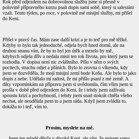
Rok před odjezdem na dobrovolnou službu jsme si přesně v
polovině přípravného kurzu psali dopis sami sobě, který si salesiáni
vzali. Tento týden, po roce, v polovině mé misijní služby, mi přišel
do Keni.
Přišel v pravý čas. Mám zase další krizi a je to teď pro mě těžké.
Kdyby to bylo tak jednoduché, odjela bych hned domů, ale na
druhou stranu vím, že by to byl jen útěk a mrzelo by mě,
kdybych
odjela dřív a nedala misii ten rok života, pro který jsem se
rozhodla. V dopisu není nic zvláštního. Píšu v něm o svých
pocitech, strachu odjet a přáních. Bylo to zrovna o víkendu, kdy
jsem se dozvěděla, že mojí misijní zemí bude Keňa.
Ale bylo to jako
dopis z nebe. Udělalo mi radost, že mi přišlo psaní z mé země. A
díky vzpomínkám na přípravu jsem si uvědomila, čím vším jsem si
prošla v době před odjezdem do Keni, že i tehdy jsem zažívala
spoustu krizí a pochybností, i tehdy jsem snad stokrát chtěla všeho
nechat, ale neudělala jsem to a jsem ráda. Když jsem zvládla to,
dokážu to i teď, vím to.
Prosím, myslete na mě.
Jsem jen mladé děvče v divoké Keni, ale vím, že nejsem sama.