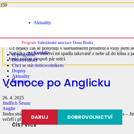
Aktuality
Jindřich Štrunc
Program
Salesiánské asociace Dona Boska
Už nějaký čas se pohybuji v salesiánském prostředí a vždy jsem se 
Kontakt
Nabídka dobrovolnictví mi spadla takzvaně z nebe až do klína a j
O programu
bude změnit alespoň pár srdcí.
Dobrovolníci
Chci se stát dobrovolníkem
Dopisy
Aktuality
Vánoce po Anglicku
Kontakt
26. 4. 2025
Jindřich Štrunc
Anglie
Jindra strávil Vánoce v salesiánské komunitě. Na nudu nebyl čas – J
DARUJ
DOBROVOLNICTVÍ
večeří i příchod nového roku…
ČÍST VÍCE