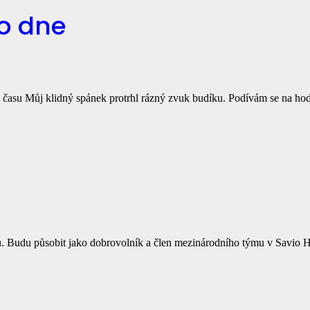
ho dne
lo času Můj klidný spánek protrhl rázný zvuk budíku. Podívám se na hod
nu. Budu působit jako dobrovolník a člen mezinárodního týmu v Savio 