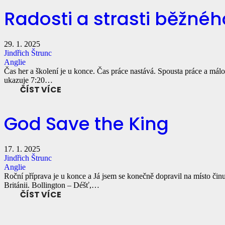
Radosti a strasti běžné
29. 1. 2025
Jindřich Štrunc
Anglie
Čas her a školení je u konce. Čas práce nastává. Spousta práce a má
ukazuje 7:20…
ČÍST VÍCE
God Save the King
17. 1. 2025
Jindřich Štrunc
Anglie
Roční příprava je u konce a Já jsem se konečně dopravil na místo či
Británii. Bollington – Déšť,…
ČÍST VÍCE