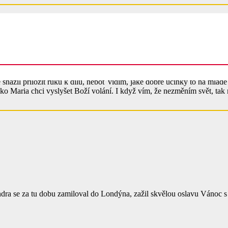
snažil přiložit ruku k dílu, neboť vidím, jaké dobré účinky to na mladé 
ako Maria chci vyslyšet Boží volání. I když vím, že nezměním svět, t
indra se za tu dobu zamiloval do Londýna, zažil skvělou oslavu Vánoc 