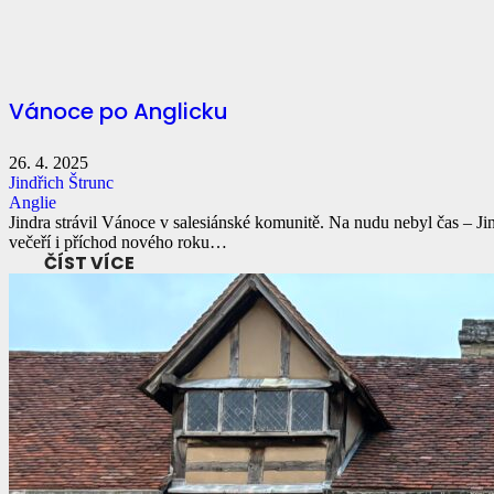
Vánoce po Anglicku
26. 4. 2025
Jindřich Štrunc
Anglie
Jindra strávil Vánoce v salesiánské komunitě. Na nudu nebyl čas – J
večeří i příchod nového roku…
ČÍST VÍCE