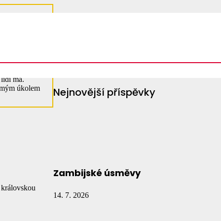
Vyhledávání
Vyhledávání
lidi má.
ak mým úkolem
Nejnovější příspěvky
Zambijské úsměvy
s královskou
14. 7. 2026