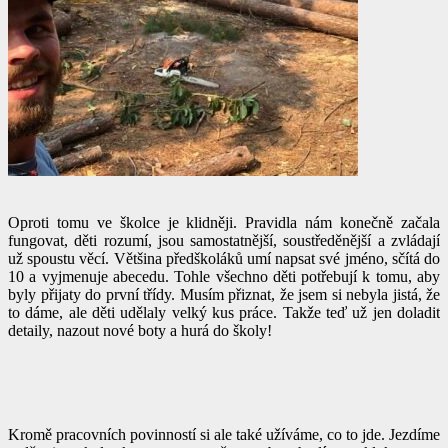
Oproti tomu ve školce je klidněji. Pravidla nám konečně začala
fungovat, děti rozumí, jsou samostatnější, soustředěnější a zvládají
už spoustu věcí. Většina předškoláků umí napsat své jméno, sčítá do
10 a vyjmenuje abecedu. Tohle všechno děti potřebují k tomu, aby
byly přijaty do první třídy. Musím přiznat, že jsem si nebyla jistá, že
to dáme, ale děti udělaly velký kus práce. Takže teď už jen doladit
detaily, nazout nové boty a hurá do školy!
Kromě pracovních povinností si ale také užíváme, co to jde. Jezdíme