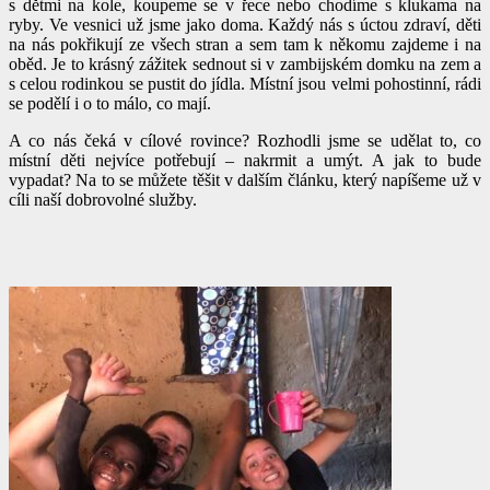
s dětmi na kole, koupeme se v řece nebo chodíme s klukama na
ryby. Ve vesnici už jsme jako doma. Každý nás s úctou zdraví, děti
na nás pokřikují ze všech stran a sem tam k někomu zajdeme i na
oběd. Je to krásný zážitek sednout si v zambijském domku na zem a
s celou rodinkou se pustit do jídla. Místní jsou velmi pohostinní, rádi
se podělí i o to málo, co mají.
A co nás čeká v cílové rovince? Rozhodli jsme se udělat to, co
místní děti nejvíce potřebují – nakrmit a umýt. A jak to bude
vypadat? Na to se můžete těšit v dalším článku, který napíšeme už v
cíli naší dobrovolné služby.