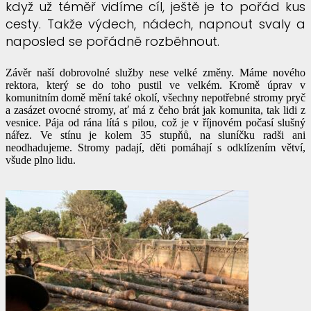
když už téměř vidíme cíl, ještě je to pořád kus
cesty. Takže výdech, nádech, napnout svaly a
naposled se pořádně rozběhnout.
Závěr naší dobrovolné služby nese velké změny. Máme nového
rektora, který se do toho pustil ve velkém. Kromě úprav v
komunitním domě mění také okolí, všechny nepotřebné stromy pryč
a zasázet ovocné stromy, ať má z čeho brát jak komunita, tak lidi z
vesnice. Pája od rána lítá s pilou, což je v říjnovém počasí slušný
nářez. Ve stínu je kolem 35 stupňů, na sluníčku radši ani
neodhadujeme. Stromy padají, děti pomáhají s odklízením větví,
všude plno lidu.