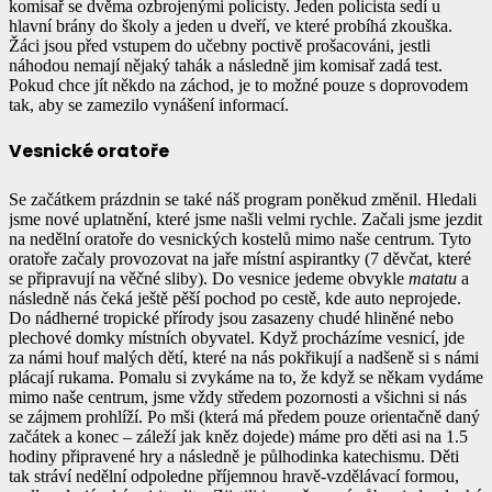
komisař se dvěma ozbrojenými policisty. Jeden policista sedí u
hlavní brány do školy a jeden u dveří, ve které probíhá zkouška.
Žáci jsou před vstupem do učebny poctivě prošacováni, jestli
náhodou nemají nějaký tahák a následně jim komisař zadá test.
Pokud chce jít někdo na záchod, je to možné pouze s doprovodem
tak, aby se zamezilo vynášení informací.
Vesnické oratoře
Se začátkem prázdnin se také náš program poněkud změnil. Hledali
jsme nové uplatnění, které jsme našli velmi rychle. Začali jsme jezdit
na nedělní oratoře do vesnických kostelů mimo naše centrum. Tyto
oratoře začaly provozovat na jaře místní aspirantky (7 děvčat, které
se připravují na věčné sliby). Do vesnice jedeme obvykle
matatu
a
následně nás čeká ještě pěší pochod po cestě, kde auto neprojede.
Do nádherné tropické přírody jsou zasazeny chudé hliněné nebo
plechové domky místních obyvatel. Když procházíme vesnicí, jde
za námi houf malých dětí, které na nás pokřikují a nadšeně si s námi
plácají rukama. Pomalu si zvykáme na to, že když se někam vydáme
mimo naše centrum, jsme vždy středem pozornosti a všichni si nás
se zájmem prohlíží. Po mši (která má předem pouze orientačně daný
začátek a konec – záleží jak kněz dojede) máme pro děti asi na 1.5
hodiny připravené hry a následně je půlhodinka katechismu. Děti
tak stráví nedělní odpoledne příjemnou hravě-vzdělávací formou,