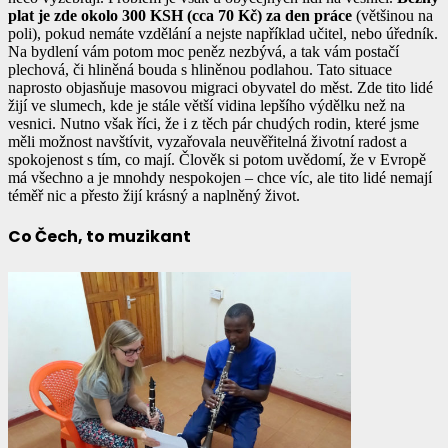
plat je zde okolo 300 KSH (cca 70 Kč) za den práce
(většinou na
poli), pokud nemáte vzdělání a nejste například učitel, nebo úředník.
Na bydlení vám potom moc peněz nezbývá, a tak vám postačí
plechová, či hliněná bouda s hliněnou podlahou. Tato situace
naprosto objasňuje masovou migraci obyvatel do měst. Zde tito lidé
žijí ve slumech, kde je stále větší vidina lepšího výdělku než na
vesnici. Nutno však říci, že i z těch pár chudých rodin, které jsme
měli možnost navštívit, vyzařovala neuvěřitelná životní radost a
spokojenost s tím, co mají. Člověk si potom uvědomí, že v Evropě
má všechno a je mnohdy nespokojen – chce víc, ale tito lidé nemají
téměř nic a přesto žijí krásný a naplněný život.
Co Čech, to muzikant