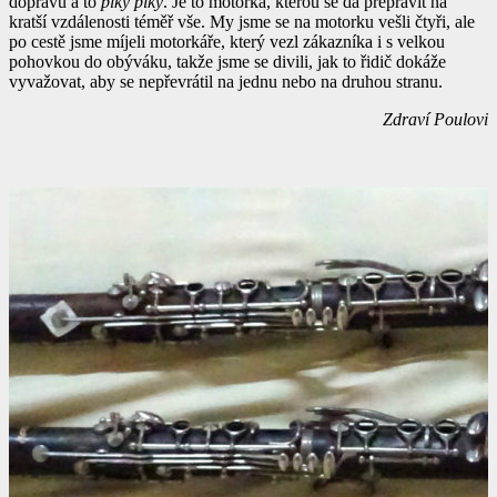
dopravu a to
piky piky
. Je to motorka, kterou se dá přepravit na
kratší vzdálenosti téměř vše. My jsme se na motorku vešli čtyři, ale
po cestě jsme míjeli motorkáře, který vezl zákazníka i s velkou
pohovkou do obýváku, takže jsme se divili, jak to řidič dokáže
vyvažovat, aby se nepřevrátil na jednu nebo na druhou stranu.
Zdraví Poulovi