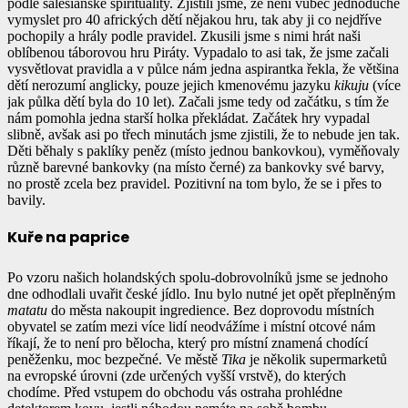
podle salesiánské spirituality. Zjistili jsme, že není vůbec jednoduché
vymyslet pro 40 afrických dětí nějakou hru, tak aby ji co nejdříve
pochopily a hrály podle pravidel. Zkusili jsme s nimi hrát naši
oblíbenou táborovou hru Piráty. Vypadalo to asi tak, že jsme začali
vysvětlovat pravidla a v půlce nám jedna aspirantka řekla, že většina
dětí nerozumí anglicky, pouze jejich kmenovému jazyku
kikuju
(více
jak půlka dětí byla do 10 let). Začali jsme tedy od začátku, s tím že
nám pomohla jedna starší holka překládat. Začátek hry vypadal
slibně, avšak asi po třech minutách jsme zjistili, že to nebude jen tak.
Děti běhaly s paklíky peněz (místo jednou bankovkou), vyměňovaly
různě barevné bankovky (na místo černé) za bankovky své barvy,
no prostě zcela bez pravidel. Pozitivní na tom bylo, že se i přes to
bavily.
Kuře na paprice
Po vzoru našich holandských spolu-dobrovolníků jsme se jednoho
dne odhodlali uvařit české jídlo. Inu bylo nutné jet opět přeplněným
matatu
do města nakoupit ingredience. Bez doprovodu místních
obyvatel se zatím mezi více lidí neodvážíme i místní otcové nám
říkají, že to není pro bělocha, který pro místní znamená chodící
peněženku, moc bezpečné. Ve městě
Tika
je několik supermarketů
na evropské úrovni (zde určených vyšší vrstvě), do kterých
chodíme. Před vstupem do obchodu vás ostraha prohlédne