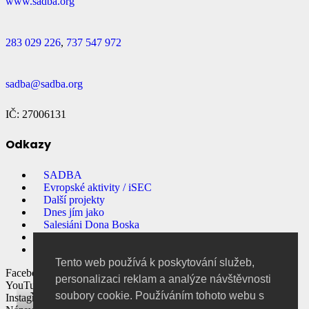
www.sadba.org
283 029 226
,
737 547 972
sadba@sadba.org
IČ: 27006131
Odkazy
SADBA
Evropské aktivity / iSEC
Další projekty
Dnes jím jako
Salesiáni Dona Boska
Přihlašování na akce
E-shop
Tento web používá k poskytování služeb,
Facebook
personalizaci reklam a analýze návštěvnosti
YouTube
V Keni začaly prázdniny
soubory cookie. Používáním tohoto webu s
Instagram