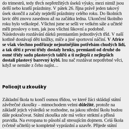
do trimestrů, tedy třech nepřetržitých úseků výuky, mezi nimiž jsou
delší nebo kratší prázdniny. V pátek 26. října právě jeden takový
úsek skončil a začaly nejdelší prázdniny celého roku. Do školních
lavic děti znovu zasednou až na začátku ledna. Ukončení školního
roku bylo velkolepé. Všichni jsme se sešli ve velkém sále a učitelé
měli proslovy o tom, jak jsou všichni šikovní a podobně.
Následovalo rozdávání dárků premiantům jednotlivých tříd. V naší
kotlině dostávají děti knížky, míče a jiné sportovní náčiní.
V Africe
se však všechno podřizuje nejnutnějším potřebám chudých lidí,
a tak děti z první třídy dostaly hrnky, premianti od druhé do
osmé třídy sadu plastových talířů a ti nejlepší z nejlepších
dostali plastový barevný kýbl.
Inu nač rozdávat nepotřebné věci,
když se nemáte z čeho najíst…
Policajt u zkoušky
Základní škola tu končí osmou třídou, ve které žáci skládají státní
závěrečné zkoušky – mimochodem velmi
důležité
, protože na
základě jejich výsledků se rozhodne, na jakou střední školu budou
dále pokračovat. Státní zkouška zde má velice striktní a přísná
pravidla. Na evropana to působí až stresujícím dojmem. Celá škola
(včetně učitelů) se kompletně vyprázdní a uzavře. Přijede státní