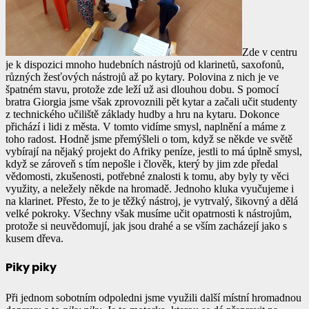
Zde v centru
je k dispozici mnoho hudebních nástrojů od klarinetů, saxofonů,
různých žesťových nástrojů až po kytary. Polovina z nich je ve
špatném stavu, protože zde leží už asi dlouhou dobu. S pomocí
bratra Giorgia jsme však zprovoznili pět kytar a začali učit studenty
z technického učiliště základy hudby a hru na kytaru. Dokonce
přichází i lidi z města. V tomto vidíme smysl, naplnění a máme z
toho radost. Hodně jsme přemýšleli o tom, když se někde ve světě
vybírají na nějaký projekt do Afriky peníze, jestli to má úplně smysl,
když se zároveň s tím nepošle i člověk, který by jim zde předal
vědomosti, zkušenosti, potřebné znalosti k tomu, aby byly ty věci
využity, a neležely někde na hromadě. Jednoho kluka vyučujeme i
na klarinet. Přesto, že to je těžký nástroj, je vytrvalý, šikovný a dělá
velké pokroky. Všechny však musíme učit opatrnosti k nástrojům,
protože si neuvědomují, jak jsou drahé a se vším zacházejí jako s
kusem dřeva.
Piky piky
Při jednom sobotním odpoledni jsme využili další místní hromadnou