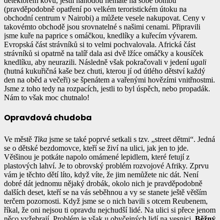
detektorem kovu, jestli náhodou nemáte na sobě bombu
(pravděpodobně opatření po velkém teroristickém útoku na
obchodní centrum v Nairobi) a můžete vesele nakupovat. Ceny v
takovémto obchodě jsou srovnatelné s našimi cenami. Připravili
jsme kuře na paprice s omáčkou, knedlíky a kuřecím vývarem.
Evropská část strávníků si to velmi pochvalovala. Africká část
strávníků si opatrně na talíř dala asi dvě lžíce omáčky a kousíček
knedlíku, aby neurazili. Následně však pokračovali v jedení
ugali
(hutná kukuřičná kaše bez chuti, kterou jí od útlého dětství každý
den na oběd a večeři) se špenátem a vařenými hovězími vnitřnostmi.
Jsme z toho tedy na rozpacích, jestli to byl úspěch, nebo propadák.
Nám to však moc chutnalo!
Opravdová chudoba
Ve městě
Tika
jsme se také poprvé setkali s tzv. „street dětmi“. Jedná
se o dětské bezdomovce, kteří se živí na ulici, jak jen to jde.
Většinou je potkáte napolo omámené lepidlem, které fetují z
plastových lahví. Je to obrovský problém rozvojové Afriky. Zprvu
vám je těchto dětí líto, když víte, že jim nemůžete nic dát. Není
dobré dát jednomu nějaký drobák, okolo nich je pravděpodobně
dalších deset, kteří se na vás seběhnou a vy se stanete ještě větším
terčem pozornosti. Když jsme se o nich bavili s otcem Reubenem,
říkal, že oni nejsou ti opravdu nejchudší lidé. Na ulici si přece jenom
něco vyžebrají. Problém je však u obyčejných lidí na vesnici.
Běžný