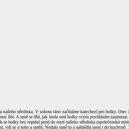
u našeho střediska.
V sobotu ráno začínáme katechezí pro holky. Otec J
moc líbí. A mně se líbí, jak Jarda umí holky svým povídáním zaujmout.
k se holky bez reptání pustí do mytí našeho střediska (společenská míst
i, vrtí se u toho a smějí.
Nedalo mně to a nahlédla jsem i do kuchyně.