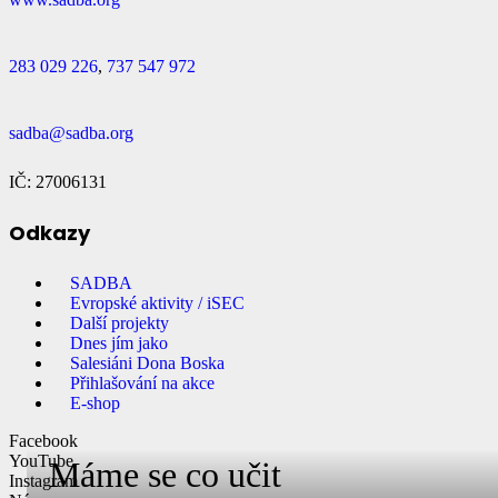
283 029 226
,
737 547 972
sadba@sadba.org
IČ: 27006131
Odkazy
SADBA
Evropské aktivity / iSEC
Další projekty
Dnes jím jako
Salesiáni Dona Boska
Přihlašování na akce
E-shop
Facebook
YouTube
Máme se co učit
Instagram