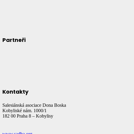
Partneři
Kontakty
Salesiánská asociace Dona Boska
Kobyliské nám. 1000/1
182 00 Praha 8 – Kobylisy
www.sadba.org