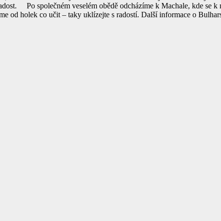
adost.
Po společném veselém obědě odcházíme k Machale, kde se k n
e od holek co učit – taky uklízejte s radostí.
Další informace o Bulhar