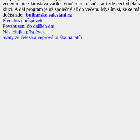
vedením otce Jaroslava vařilo. Vonělo to krásně a ani zde nechyběla r
kluci. A dál program je už společný až do večera.
Myslím si, že se mám
dočíst zde:
bulharsko.salesiani.cz
Předchozí příspěvek
Povzbuzení do dalších dní
Následující příspěvek
Svaly ze železa a vepřová ouška na talíři