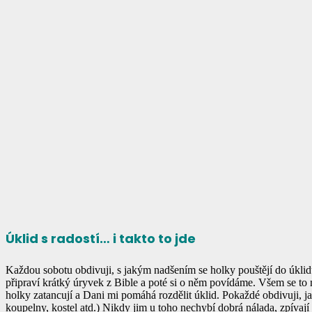
Úklid s radostí… i takto to jde
Každou sobotu obdivuji, s jakým nadšením se holky pouštějí do úklid
připraví krátký úryvek z Bible a poté si o něm povídáme. Všem se to 
holky zatancují a Dani mi pomáhá rozdělit úklid. Pokaždé obdivuji, ja
koupelny, kostel atd.) Nikdy jim u toho nechybí dobrá nálada, zpívají s