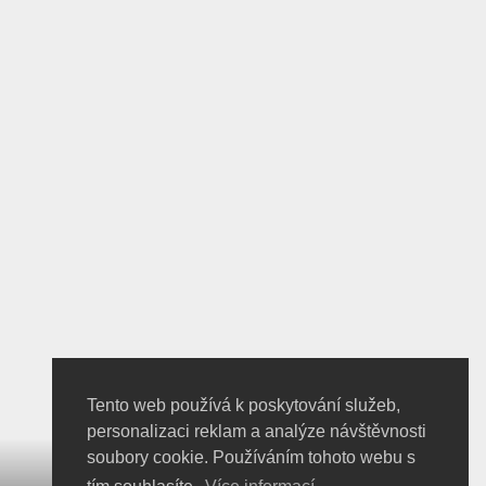
Tento web používá k poskytování služeb,
personalizaci reklam a analýze návštěvnosti
soubory cookie. Používáním tohoto webu s