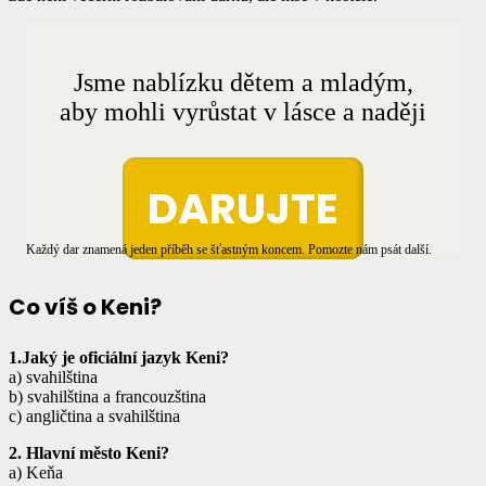
Jsme nablízku dětem a mladým,
aby mohli vyrůstat v lásce a naději
DARUJTE
Každý dar znamená jeden příběh se šťastným koncem. Pomozte nám psát další.
Co víš o Keni?
1.Jaký je oficiální jazyk Keni?
a) svahilština
b) svahilština a francouzština
c) angličtina a svahilština
2. Hlavní město Keni?
a) Keňa