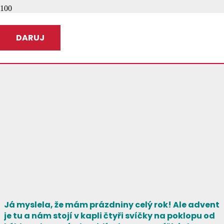
DARUJ
Já myslela, že mám prázdniny celý rok! Ale advent
je tu a nám stojí v kapli čtyři svíčky na poklopu od