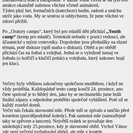
atrakce okamžitě nahrnou všichni včetně animátorů.
Týden plný her, formačních (katecheze) hodin, radosti a smíchu
uteče jako voda. My se sestrou si oddychnem, že jsme všichni ve
zdraví přežili.
Po ,,Oratory campu“, který byl pro mladší děti přichází
,,Youth
camp“
(kemp pro mladé). Tentokrát nebudu v pozici vedoucí, ale
účastnické s mými vrstevníky. Dopoledne jsou přednášky na různé
témata, poté diskuze (spíš snaha o diskuzi). Oběd a po obědě
přichází čas na fotbal a volejbal. Jedná se o vyloženě turnaj ve
fotbalu (o holčičí a klučičí pohár) a volejbalu, který nakonec hrají
jen kluci.
Večery byly většinou zakončeny společnou modlitbou, i když ne
vždy proběhla. Každopádně tento camp končil 24. prosince, ano
čtete správně je to štědrý den, jako by se nechumelilo jsme hráli
finální zápasy a odpoledne proběhlo společné vyhlášení. Poté už se
každý rozešel domů.
Večer nás čekala slavnostní mše. Přede mší se zpívalo a tančilo před
kostelem (pravděpodobně koledy). Pak samotná mše (samozřejmě
taky se zpěvem a tancem). Největší svátek se považuje den
následující tedy 25.prosince, kdy je slavnostní oběd. Vrchol Vánoc
zde není večerní rozbalování dárků, ale mše v kostele.