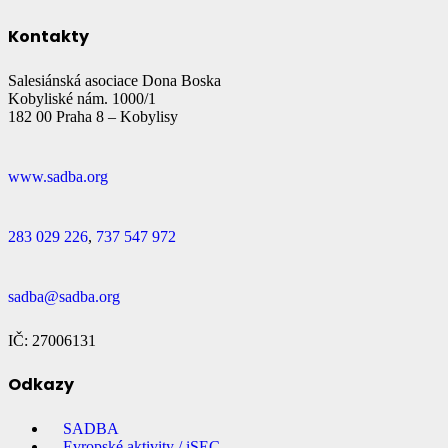
Kontakty
Salesiánská asociace Dona Boska
Kobyliské nám. 1000/1
182 00 Praha 8 – Kobylisy
www.sadba.org
283 029 226
,
737 547 972
sadba@sadba.org
IČ: 27006131
Odkazy
SADBA
Evropské aktivity / iSEC