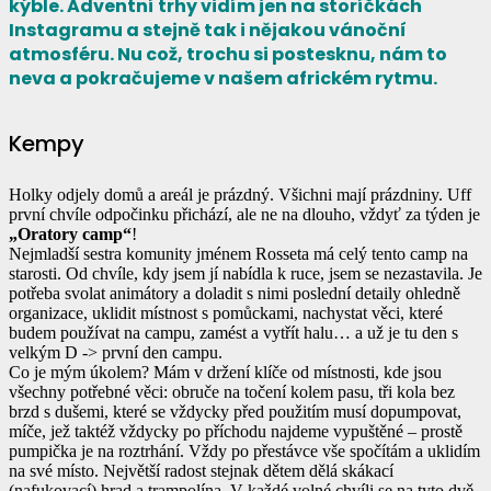
kýble. Adventní trhy vidím jen na storíčkách
Instagramu a stejně tak i nějakou vánoční
atmosféru. Nu což, trochu si postesknu, nám to
neva a pokračujeme v našem africkém rytmu.
Kempy
Holky odjely domů a areál je prázdný. Všichni mají prázdniny. Uff
první chvíle odpočinku přichází, ale ne na dlouho, vždyť za týden je
„Oratory camp“
!
Nejmladší sestra komunity jménem Rosseta má celý tento camp na
starosti. Od chvíle, kdy jsem jí nabídla k ruce, jsem se nezastavila. Je
potřeba svolat animátory a doladit s nimi poslední detaily ohledně
organizace, uklidit místnost s pomůckami, nachystat věci, které
budem používat na campu, zamést a vytřít halu… a už je tu den s
velkým D -> první den campu.
Co je mým úkolem? Mám v držení klíče od místnosti, kde jsou
všechny potřebné věci: obruče na točení kolem pasu, tři kola bez
brzd s dušemi, které se vždycky před použitím musí dopumpovat,
míče, jež taktéž vždycky po příchodu najdeme vypuštěné – prostě
pumpička je na roztrhání. Vždy po přestávce vše spočítám a uklidím
na své místo. Největší radost stejnak dětem dělá skákací
(nafukovací) hrad a trampolína. V každé volné chvíli se na tyto dvě