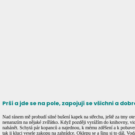
Prší a jde se na pole, zapojují se všichni a do
Nad ránem mě probudí silné bušení kapek na střechu, ještě za tmy o
nenarazím na nějaké zvířátko. Když později vyrážím do knihovny, vidí
nahánět. Schytá pár kopanců a najednou, k mému zděšení a k pobavení 
tak ji kluci vesele zakopu na zahrádce. Oklepu se a šinu si to dál. Vod