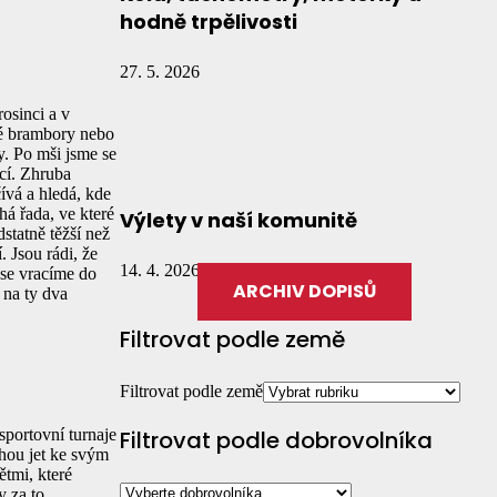
hodně trpělivosti
27. 5. 2026
osinci a v
ké brambory nebo
y. Po mši jsme se
ící. Zhruba
čívá a hledá, kde
há řada, ve které
Výlety v naší komunitě
statně těžší než
. Jsou rádi, že
14. 4. 2026
 se vracíme do
ARCHIV DOPISŮ
 na ty dva
Filtrovat podle země
Filtrovat podle země
sportovní turnaje
Filtrovat podle dobrovolníka
ohou jet ke svým
ětmi, které
 za to.