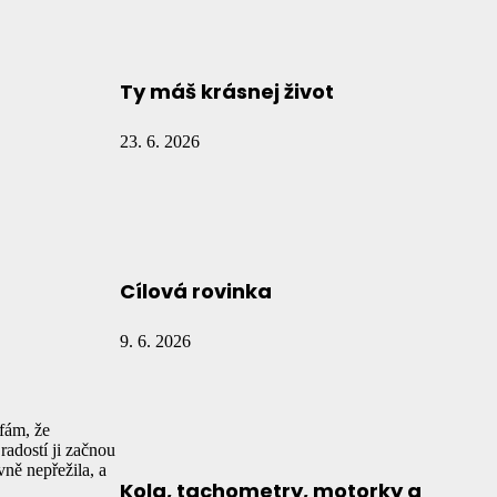
Ty máš krásnej život
23. 6. 2026
Cílová rovinka
9. 6. 2026
fám, že
radostí ji začnou
ně nepřežila, a
Kola, tachometry, motorky a