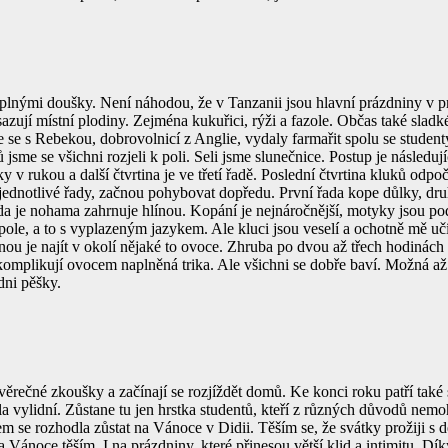
nými doušky. Není náhodou, že v Tanzanii jsou hlavní prázdniny v pr
azují místní plodiny. Zejména kukuřici, rýži a fazole. Občas také slad
e se s Rebekou, dobrovolnicí z Anglie, vydaly farmařit spolu se student
sme se všichni rozjeli k poli. Seli jsme slunečnice. Postup je následuj
y v rukou a další čtvrtina je ve třetí řadě. Poslední čtvrtina kluků odpo
jednotlivé řady, začnou pohybovat dopředu. První řada kope důlky, dru
da je nohama zahrnuje hlínou. Kopání je nejnáročnější, motyky jsou pod
 pole, a to s vyplazeným jazykem. Ale kluci jsou veselí a ochotně mě učí
ěnou je najít v okolí nějaké to ovoce. Zhruba po dvou až třech hodinách
 komplikují ovocem naplněná trika. Ale všichni se dobře baví. Možná až
dni pěšky.
ěrečné zkoušky a začínají se rozjíždět domů. Ke konci roku patří také 
a vylidní. Zůstane tu jen hrstka studentů, kteří z různých důvodů nem
m se rozhodla zůstat na Vánoce v Didii. Těším se, že svátky prožiji s d
noce těším. I na prázdniny, které přinesou větší klid a intimitu. Díky