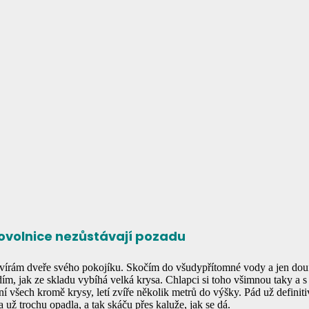
brovolnice nezůstávají pozadu
tevírám dveře svého pokojíku. Skočím do všudypřítomné vody a jen dou
m, jak ze skladu vybíhá velká krysa. Chlapci si toho všimnou taky a s 
všech kromě krysy, letí zvíře několik metrů do výšky. Pád už definitiv
a už trochu opadla, a tak skáču přes kaluže, jak se dá.