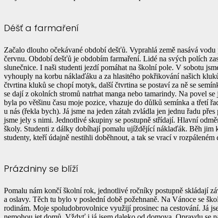
Déšť a farmaření
Začalo dlouho očekávané období dešťů. Vyprahlá země nasává vodu pl
červnu. Období dešťů je obdobím farmaření. Lidé na svých polích zas
slunečnice. I naši studenti jezdí pomáhat na školní pole. V sobotu jsm
vyhouply na korbu náklaďáku a za hlasitého pokřikování našich kluků j
čtvrtina kluků se chopí motyk, další čtvrtina se postaví za ně se semínk
se dají z okolních stromů natrhat manga nebo tamarindy. Na povel se 
byla po většinu času moje pozice, vhazuje do důlků semínka a třetí řa
u nás (řekla bych). Já jsme na jeden zátah zvládla jen jednu řadu přes
jsme jely s nimi. Jednotlivé skupiny se postupně střídají. Hlavní odm
školy. Studenti z dálky dobíhají pomalu ujíždějící náklaďák. Běh jim
studenty, kteří údajně nestihli doběhnout, a tak se vrací v rozpáleném 
Prázdniny se blíží
Pomalu nám končí školní rok, jednotlivé ročníky postupně skládají záv
a oslavy. Těch tu bylo v poslední době požehnaně. Na Vánoce se škol
rodinám. Moje spoludobrovolnice využijí prosinec na cestování. Já jse
nemohou jet domů. Vždyť i já jsem daleko od domova. Opravdu se na Vá