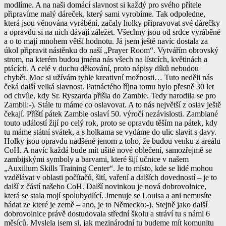
modlíme. A na naši domácí slavnost si každý pro svého přítele
připravíme malý dáreček, který sami vyrobíme. Tak odpoledne,
která jsou věnována vyrábění, začaly holky připravovat své dárečky
a opravdu si na nich dávají záležet. Všechny jsou od srdce vyráběné
a o to mají mnohem větší hodnotu. Já jsem ještě navíc dostala za
úkol připravit nástěnku do naší „Prayer Room“. Vytvářím obrovský
strom, na kterém budou jména nás všech na lístcích, květinách a
ptácích. A celé v duchu děkování, proto nápisy díků nebudou
chybět. Moc si užívám tyhle kreativní možnosti… Tuto neděli nás
čeká další velká slavnost. Patnáctého října tomu bylo přesně 30 let
od chvíle, kdy Sr. Ryszarda přišla do Zambie. Tedy narodila se pro
Zambii:-). Stále tu máme co oslavovat. A to nás největší z oslav ještě
čekají. Příští pátek Zambie oslaví 50. výročí nezávislosti. Zambiané
touto událostí žijí po celý rok, proto se opravdu těším na pátek, kdy
tu máme státní svátek, a s holkama se vydáme do ulic slavit s davy.
Holky jsou opravdu nadšené jenom z toho, že budou venku z areálu
CoH. A navíc každá bude mít ušité nové oblečení, samozřejmě se
zambijskými symboly a barvami, které šijí učnice v našem
„Auxilium Skills Training Center“. Je to místo, kde se lidé mohou
vzdělávat v oblasti počítačů, šití, vaření a dalších dovedností – je to
další z částí našeho CoH. Další novinkou je nová dobrovolnice,
která se stala mojí spolubydlící. Jmenuje se Louisa a ani nemusíte
hádat ze které je země – ano, je to Německo:-). Stejně jako další
dobrovolnice právě dostudovala střední školu a stráví tu s námi 6
měsíců. Myslela jsem si, jak mezinárodní tu budeme mít komunitu