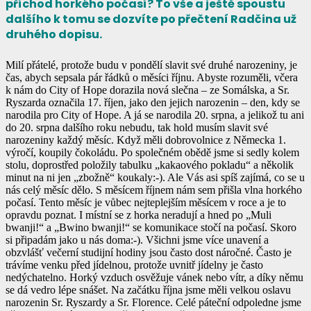
příchod horkého počasí? To vše a ještě spoustu
dalšího k tomu se dozvíte po přečtení Radčina už
druhého dopisu.
Milí přátelé, protože budu v pondělí slavit své druhé narozeniny, je
čas, abych sepsala pár řádků o měsíci říjnu. Abyste rozuměli, včera
k nám do City of Hope dorazila nová slečna – ze Somálska, a Sr.
Ryszarda označila 17. říjen, jako den jejich narozenin – den, kdy se
narodila pro City of Hope. A já se narodila 20. srpna, a jelikož tu ani
do 20. srpna dalšího roku nebudu, tak hold musím slavit své
narozeniny každý měsíc. Když měli dobrovolnice z Německa 1.
výročí, koupily čokoládu. Po společném obědě jsme si sedly kolem
stolu, doprostřed položily tabulku „kakaového pokladu“ a několik
minut na ni jen „zbožně“ koukaly:-). Ale Vás asi spíš zajímá, co se u
nás celý měsíc dělo. S měsícem říjnem nám sem přišla vlna horkého
počasí. Tento měsíc je vůbec nejteplejším měsícem v roce a je to
opravdu poznat. I místní se z horka neradují a hned po „Muli
bwanji!“ a „Bwino bwanji!“ se komunikace stočí na počasí. Skoro
si připadám jako u nás doma:-). Všichni jsme více unavení a
obzvlášť večerní studijní hodiny jsou často dost náročné. Často je
trávíme venku před jídelnou, protože uvnitř jídelny je často
nedýchatelno. Horký vzduch osvěžuje vánek nebo vítr, a díky němu
se dá vedro lépe snášet. Na začátku října jsme měli velkou oslavu
narozenin Sr. Ryszardy a Sr. Florence. Celé páteční odpoledne jsme