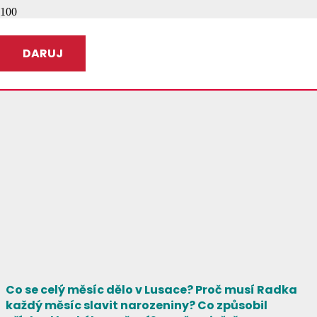
DARUJ
Co se celý měsíc dělo v Lusace? Proč musí Radka
každý měsíc slavit narozeniny? Co způsobil