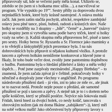
připravovaly sál, kde se večerní party měla konat. Uklízelo se,
zdobilo se (to jsem si s holkama moc užila…), a nacvičoval se
program. Vše vypuklo po 19°°. Sestry přišly za doprovodu dvou
nejmladších holek, které byly krásně nastrojené. A oslava mohla
začít. Jak jsem zatím stačila pochytit, africké, respektive zambijské
oslavy jsou plné tance, písní, bubnů, radosti a krásných slov. Naše
holky se rozdělily na 3 skupiny – „bílé“, “černé“ a „barevné“ (názvy
pro skupiny jsem si vytvořila sama podle barvy triček, které si holky
vzaly na sebe:-)). Každá skupina měla připravenou řeč, písně a tanec
pro sestry. Holky berou Sr. Ryszardu a Sr. Florence jako maminky a
o to vřelejší a láskyplnější jejich prezentace byla. I na nás
dobrovolnících bylo připravit si nějakou kulturní vložku. A protože
tancem a zpěvem holkám nemůžeme konkurovat a hlavně jsme si
říkaly, že toho bude večer dost, zvolily jsme pantomimu doplněnou
o hudbu. Pantomima byla o hledání přátelství a lásky a měla velký
úspěch… Poté jsme zazpívaly mezinárodní „Happy Birthday“ – to
znamená, že jsem začala zpívat já v češtině, pokračovaly holky v
němčině a dozpívaly jsme všechny v angličtině. Po programu
následovalo přinášení darů – já vím, zní to jako ze mše sv., ale jinak
se to nazvat nedá. Protože nejde pouze o předání, ale samotné
přinášení se pojí s tancem a zpěvy. A stejně tak je to i s dortem nebo
spíše koláčem, který se přináší posléze. Nejvíce nás šokovala malá
Fridah, která hned za dvojicí holek, co nesly koláč, tancovala s
obrovským nožem (jak mi doma říkáme „zabijákem“:-)), který měl
na sobě velkou mašli! Jako občerstvení byly připraveny lavory s