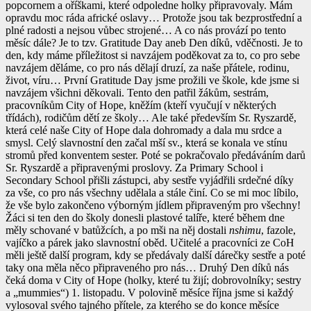
popcornem a oříškami, které odpoledne holky připravovaly. Mám
opravdu moc ráda africké oslavy… Protože jsou tak bezprostřední a
plné radosti a nejsou vůbec strojené… A co nás provází po tento
měsíc dále? Je to tzv. Gratitude Day aneb Den díků, vděčnosti. Je to
den, kdy máme příležitost si navzájem poděkovat za to, co pro sebe
navzájem děláme, co pro nás dělají druzí, za naše přátele, rodinu,
život, víru… První Gratitude Day jsme prožili ve škole, kde jsme si
navzájem všichni děkovali. Tento den patřil žákům, sestrám,
pracovníkům City of Hope, kněžím (kteří vyučují v některých
třídách), rodičům dětí ze školy… Ale také především Sr. Ryszardě,
která celé naše City of Hope dala dohromady a dala mu srdce a
smysl. Celý slavnostní den začal mší sv., která se konala ve stínu
stromů před konventem sester. Poté se pokračovalo předáváním darů
Sr. Ryszardě a připravenými proslovy. Za Primary School i
Secondary School přišli zástupci, aby sestře vyjádřili srdečné díky
za vše, co pro nás všechny udělala a stále činí. Co se mi moc líbilo,
že vše bylo zakončeno výborným jídlem připraveným pro všechny!
Žáci si ten den do školy donesli plastové talíře, které během dne
měly schované v batůžcích, a po mši na něj dostali
nshimu
, fazole,
vajíčko a párek jako slavnostní oběd. Učitelé a pracovníci ze CoH
měli ještě další program, kdy se předávaly další dárečky sestře a poté
taky ona měla něco připraveného pro nás… Druhý Den díků nás
čeká doma v City of Hope (holky, které tu žijí; dobrovolníky; sestry
a „mummies“) 1. listopadu. V polovině měsíce října jsme si každý
vylosoval svého tajného přítele, za kterého se do konce měsíce