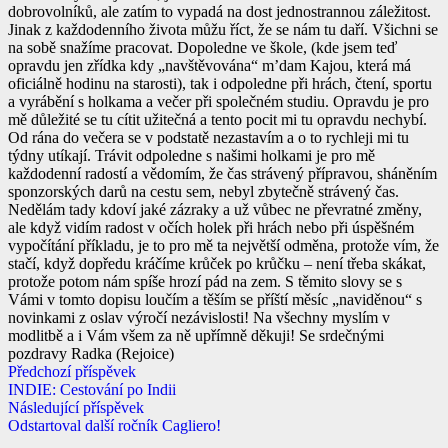
dobrovolníků, ale zatím to vypadá na dost jednostrannou záležitost.
Jinak z každodenního života můžu říct, že se nám tu daří. Všichni se
na sobě snažíme pracovat. Dopoledne ve škole, (kde jsem teď
opravdu jen zřídka kdy „navštěvována“ m’dam Kajou, která má
oficiálně hodinu na starosti), tak i odpoledne při hrách, čtení, sportu
a vyrábění s holkama a večer při společném studiu. Opravdu je pro
mě důležité se tu cítit užitečná a tento pocit mi tu opravdu nechybí.
Od rána do večera se v podstatě nezastavím a o to rychleji mi tu
týdny utíkají. Trávit odpoledne s našimi holkami je pro mě
každodenní radostí a vědomím, že čas strávený přípravou, sháněním
sponzorských darů na cestu sem, nebyl zbytečně strávený čas.
Nedělám tady kdoví jaké zázraky a už vůbec ne převratné změny,
ale když vidím radost v očích holek při hrách nebo při úspěšném
vypočítání příkladu, je to pro mě ta největší odměna, protože vím, že
stačí, když dopředu kráčíme krůček po krůčku – není třeba skákat,
protože potom nám spíše hrozí pád na zem. S těmito slovy se s
Vámi v tomto dopisu loučím a těším se příští měsíc „naviděnou“ s
novinkami z oslav výročí nezávislosti! Na všechny myslím v
modlitbě a i Vám všem za ně upřímně děkuji! Se srdečnými
pozdravy Radka (Rejoice)
Předchozí příspěvek
INDIE: Cestování po Indii
Následující příspěvek
Odstartoval další ročník Cagliero!