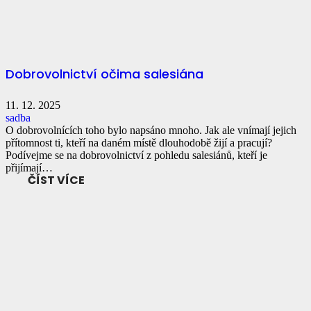
Dobrovolnictví očima salesiána
11. 12. 2025
sadba
O dobrovolnících toho bylo napsáno mnoho. Jak ale vnímají jejich
přítomnost ti, kteří na daném místě dlouhodobě žijí a pracují?
Podívejme se na dobrovolnictví z pohledu salesiánů, kteří je
přijímají…
ČÍST VÍCE