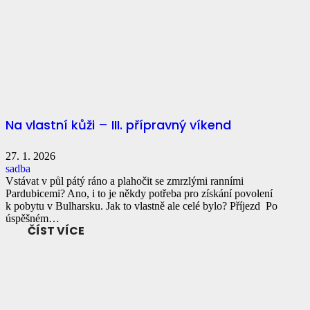
Na vlastní kůži – III. přípravný víkend
27. 1. 2026
sadba
Vstávat v půl pátý ráno a plahočit se zmrzlými ranními
Pardubicemi? Ano, i to je někdy potřeba pro získání povolení
k pobytu v Bulharsku. Jak to vlastně ale celé bylo? Příjezd Po
úspěšném…
ČÍST VÍCE