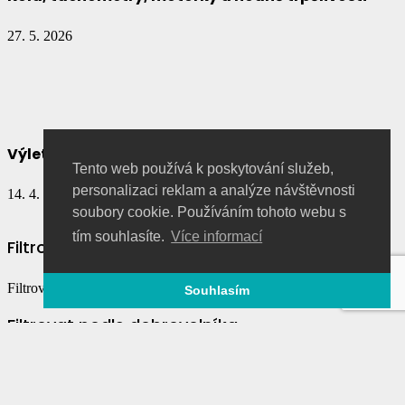
27. 5. 2026
Výlety v naší komunitě
Tento web používá k poskytování služeb,
personalizaci reklam a analýze návštěvnosti
14. 4. 2026
ARCHIV DOPISŮ
soubory cookie. Používáním tohoto webu s
tím souhlasíte.
Více informací
Filtrovat podle země
Filtrovat podle země
Souhlasím
Filtrovat podle dobrovolníka
Filtrovat podle roku