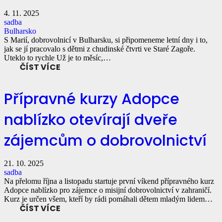
4. 11. 2025
sadba
Bulharsko
S Marií, dobrovolnicí v Bulharsku, si připomeneme letní dny i to,
jak se jí pracovalo s dětmi z chudinské čtvrti ve Staré Zagoře.
Uteklo to rychle Už je to měsíc,…
ČÍST VÍCE
Přípravné kurzy Adopce
nablízko otevírají dveře
zájemcům o dobrovolnictví
21. 10. 2025
sadba
Na přelomu října a listopadu startuje první víkend přípravného kurz
Adopce nablízko pro zájemce o misijní dobrovolnictví v zahraničí.
Kurz je určen všem, kteří by rádi pomáhali dětem mladým lidem…
ČÍST VÍCE