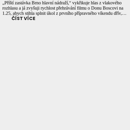
„Příští zastávka Brno hlavní nádraží,“ vykřikuje hlas z vlakového
rozhlasu a já zvyšuji rychlost přehrávání filmu o Donu Boscovi na
1.25, abych stihla splnit úkol z prvního přípravného víkendu dřív,…
ČÍST VÍCE