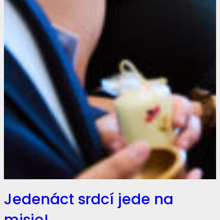
Jedenáct srdcí jede na
misie!