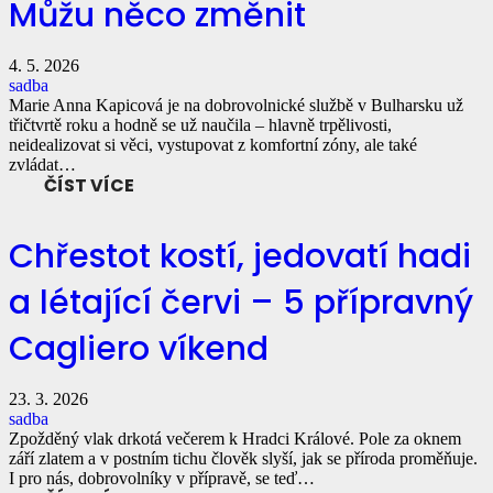
Můžu něco změnit
4. 5. 2026
sadba
Marie Anna Kapicová je na dobrovolnické službě v Bulharsku už
třičtvrtě roku a hodně se už naučila – hlavně trpělivosti,
neidealizovat si věci, vystupovat z komfortní zóny, ale také
zvládat…
ČÍST VÍCE
Chřestot kostí, jedovatí hadi
a létající červi – 5 přípravný
Cagliero víkend
23. 3. 2026
sadba
Zpožděný vlak drkotá večerem k Hradci Králové. Pole za oknem
září zlatem a v postním tichu člověk slyší, jak se příroda proměňuje.
I pro nás, dobrovolníky v přípravě, se teď…