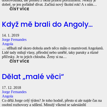
dobrovolníka, ale pohled z okna přinesl porozumění. Někdy je
dobré, se jen pořádně dívat. Začíná nový školní rok! A s ním…
ČÍST VÍCE
Když mě brali do Angoly…
14. 1. 2019
Jorge Fernandes
Angola
… stříhali mě skoro dohola aneb něco málo o marnivosti Angolanů.
Lidé tady milují vlasy, přírodní nebo umělé, taky paruky a různé
příčesky. Je to jejich chlouba. Ženy si na…
ČÍST VÍCE
Dělat „malé věci“
17. 12. 2018
Jorge Fernandes
Angola
Co dělá Jorge celý týden? Je toho hodně, přesto si ale najde čas na
osobní rozhovory a sdílení. Minulý víkend se salesiánští