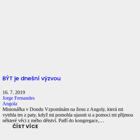
BÝT je dnešní výzvou
16. 7. 2019
Jorge Fernandes
Angola
Misionářka v Dondu Vzpomínám na ženu z Angoly, která mi
vytrhla trn z paty, když mi pomohla ujasnit si a pomoci mi přijmou
některé věci z mého dětství. Patří do kongregace,…
ČÍST VÍCE