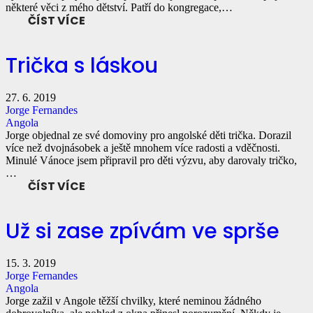
některé věci z mého dětství. Patří do kongregace,…
ČÍST VÍCE
Trička s láskou
27. 6. 2019
Jorge Fernandes
Angola
Jorge objednal ze své domoviny pro angolské děti trička. Dorazil
více než dvojnásobek a ještě mnohem více radosti a vděčnosti.
Minulé Vánoce jsem připravil pro děti výzvu, aby darovaly tričko,
…
ČÍST VÍCE
Už si zase zpívám ve sprše
15. 3. 2019
Jorge Fernandes
Angola
Jorge zažil v Angole těžší chvilky, které neminou žádného