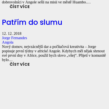
dobrovolníci v Angole sešli na misii ve městě Huambo.…
ČÍST VÍCE
Patřím do slumu
12. 12. 2018
Jorge Fernandes
Angola
Nový domov, nejvzácnější dar a počítačová kreativita – Jorge
popisuje první týdny v africké Angole. Kdybych měl nějak shrnout
své první dny v Africe, použil bych slovo „vítej“. Přijetí v komunitě
bylo…
ČÍST VÍCE