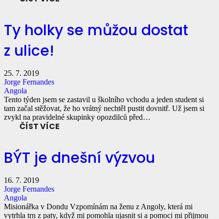
Ty holky se můžou dostat
z ulice!
25. 7. 2019
Jorge Fernandes
Angola
Tento týden jsem se zastavil u školního vchodu a jeden student si
tam začal stěžovat, že ho vrátný nechtěl pustit dovnitř. Už jsem si
zvykl na pravidelné skupinky opozdilců před…
ČÍST VÍCE
BÝT je dnešní výzvou
16. 7. 2019
Jorge Fernandes
Angola
Misionářka v Dondu Vzpomínám na ženu z Angoly, která mi
vytrhla trn z paty, když mi pomohla ujasnit si a pomoci mi přijmou