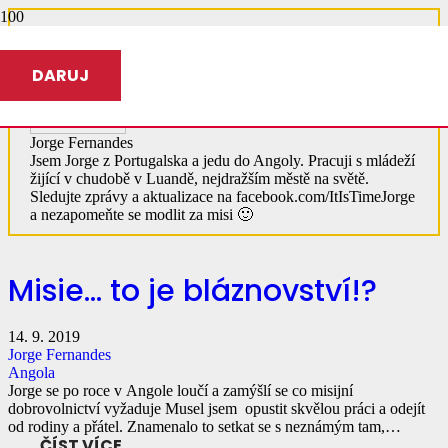
DARUJ
Jorge Fernandes
Jsem Jorge z Portugalska a jedu do Angoly. Pracuji s mládeží
žijící v chudobě v Luandě, nejdražším městě na světě.
Sledujte zprávy a aktualizace na facebook.com/ItIsTimeJorge
a nezapomeňte se modlit za misi 🙂
Misie… to je bláznovství!?
14. 9. 2019
Jorge Fernandes
Angola
Jorge se po roce v Angole loučí a zamýšlí se co misijní
dobrovolnictví vyžaduje Musel jsem opustit skvělou práci a odejít
od rodiny a přátel. Znamenalo to setkat se s neznámým tam,…
ČÍST VÍCE