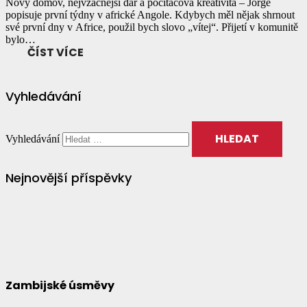
Nový domov, nejvzácnější dar a počítačová kreativita – Jorge
popisuje první týdny v africké Angole. Kdybych měl nějak shrnout
své první dny v Africe, použil bych slovo „vítej“. Přijetí v komunitě
bylo…
ČÍST VÍCE
Vyhledávání
Vyhledávání
Nejnovější příspěvky
Zambijské úsměvy