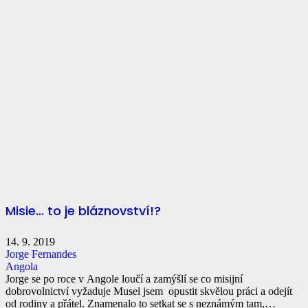
Misie… to je bláznovství!?
14. 9. 2019
Jorge Fernandes
Angola
Jorge se po roce v Angole loučí a zamýšlí se co misijní
dobrovolnictví vyžaduje Musel jsem opustit skvělou práci a odejít
od rodiny a přátel. Znamenalo to setkat se s neznámým tam,…