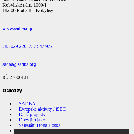
Kobyliské nám. 1000/1
182 00 Praha 8 – Kobylisy
www.sadba.org
283 029 226
,
737 547 972
sadba@sadba.org
IČ: 27006131
Odkazy
SADBA
Evropské aktivity / iSEC
Další projekty
Dnes jím jako
Salesiáni Dona Boska
Přihlašování na akce