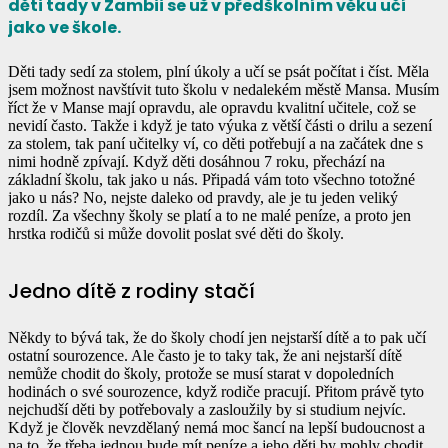
děti tady v Zambii se už v předškolním věku učí
jako ve škole.
Děti tady sedí za stolem, plní úkoly a učí se psát počítat i číst. Měla
jsem možnost navštívit tuto školu v nedalekém městě Mansa. Musím
říct že v Manse mají opravdu, ale opravdu kvalitní učitele, což se
nevidí často. Takže i když je tato výuka z větší části o drilu a sezení
za stolem, tak paní učitelky ví, co děti potřebují a na začátek dne s
nimi hodně zpívají. Když děti dosáhnou 7 roku, přechází na
základní školu, tak jako u nás. Připadá vám toto všechno totožné
jako u nás? No, nejste daleko od pravdy, ale je tu jeden veliký
rozdíl. Za všechny školy se platí a to ne malé peníze, a proto jen
hrstka rodičů si může dovolit poslat své děti do školy.
Jedno dítě z rodiny stačí
Někdy to bývá tak, že do školy chodí jen nejstarší dítě a to pak učí
ostatní sourozence. Ale často je to taky tak, že ani nejstarší dítě
nemůže chodit do školy, protože se musí starat v dopoledních
hodinách o své sourozence, když rodiče pracují. Přitom právě tyto
nejchudší děti by potřebovaly a zasloužily by si studium nejvíc.
Když je člověk nevzdělaný nemá moc šancí na lepší budoucnost a
na to, že třeba jednou bude mít peníze a jeho děti by mohly chodit