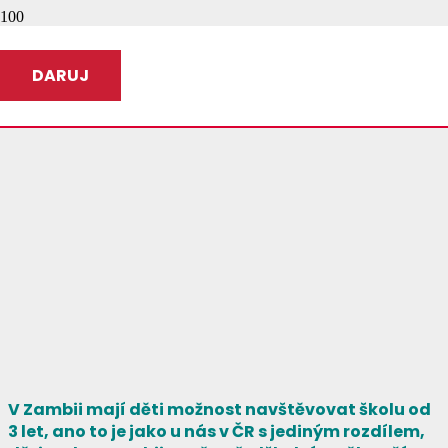
DARUJ
V Zambii mají děti možnost navštěvovat školu od
3 let, ano to je jako u nás v ČR s jediným rozdílem,