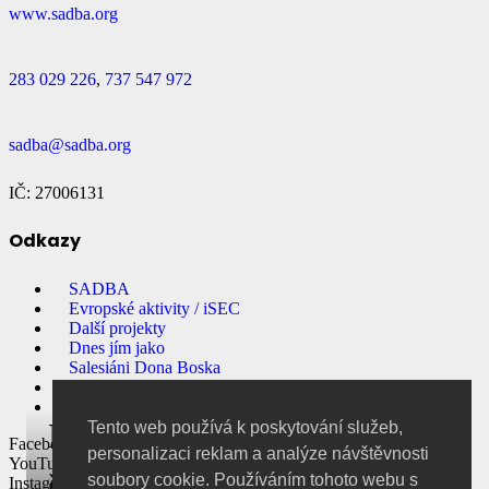
www.sadba.org
283 029 226
,
737 547 972
sadba@sadba.org
IČ: 27006131
Odkazy
SADBA
Evropské aktivity / iSEC
Další projekty
Dnes jím jako
Salesiáni Dona Boska
Přihlašování na akce
E-shop
Něco málo o Zambijském
Tento web používá k poskytování služeb,
Facebook
personalizaci reklam a analýze návštěvnosti
YouTube
školství
soubory cookie. Používáním tohoto webu s
Instagram