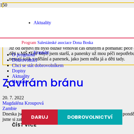
Aktuality
Magdaléna Kroupová
Program
Salesiánské asociace Dona Boska
Již od dětství mi bylo blízké věnovat čas druhým a pomáhat: péče o
Kontakt
děti v MŠ. Teď když jsem starší, a panenky už mou péči nepotřebují
O programu
nemají tolik vzdělání a panenek, jako jsem měla já a děti tady.
Dobrovolníci
Chci se stát dobrovolníkem
Dopisy
Aktuality
Zavírám bránu
Kontakt
20. 7. 2022
Magdaléna Kroupová
Zambie
Dneska jsem naposledy zavřela bránu Lufubu školky protože v pondělí
DARUJ
DOBROVOLNICTVÍ
jsme si zatančili, naposledy jsme se posadili ke stolečkům,…
ČÍST VÍCE