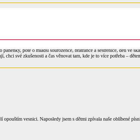
 panenky, poté o mladší sourozence, bratrance a sestřenice, děti ve ska
, chci své zkušenosti a čas věnovat tam, kde je to více potřeba – dětem
 opouštím vesnici. Naposledy jsem s dětmi zpívala naše oblíbené písn