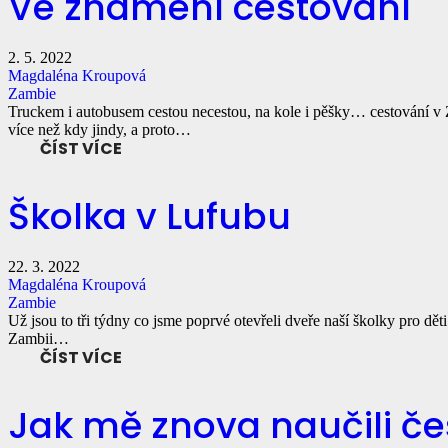
Ve znamení cestování
2. 5. 2022
Magdaléna Kroupová
Zambie
Truckem i autobusem cestou necestou, na kole i pěšky… cestování v 
více než kdy jindy, a proto…
ČÍST VÍCE
Školka v Lufubu
22. 3. 2022
Magdaléna Kroupová
Zambie
Už jsou to tři týdny co jsme poprvé otevřeli dveře naší školky pro dět
Zambii…
ČÍST VÍCE
Jak mě znova naučili č