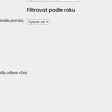
Filtrovat podle roku
dostála pozváni,
píšu celkem včas)