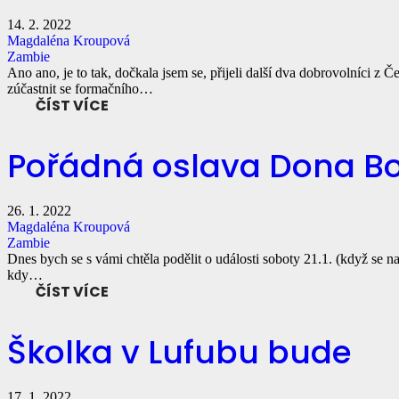
14. 2. 2022
Magdaléna Kroupová
Zambie
Ano ano, je to tak, dočkala jsem se, přijeli další dva dobrovolníci z
zúčastnit se formačního…
ČÍST VÍCE
Pořádná oslava Dona B
26. 1. 2022
Magdaléna Kroupová
Zambie
Dnes bych se s vámi chtěla podělit o události soboty 21.1. (když se 
kdy…
ČÍST VÍCE
Školka v Lufubu bude
17. 1. 2022