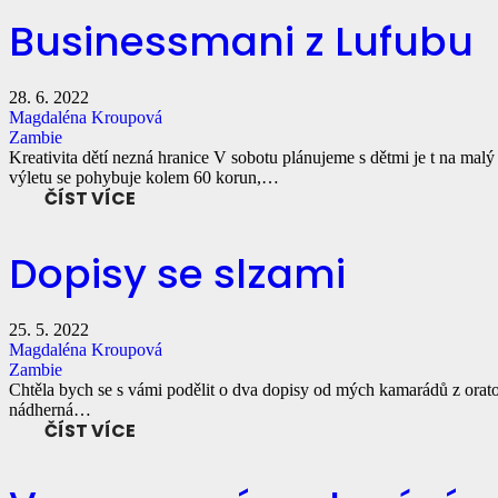
Businessmani z Lufubu
28. 6. 2022
Magdaléna Kroupová
Zambie
Kreativita dětí nezná hranice V sobotu plánujeme s dětmi je t na m
výletu se pohybuje kolem 60 korun,…
ČÍST VÍCE
Dopisy se slzami
25. 5. 2022
Magdaléna Kroupová
Zambie
Chtěla bych se s vámi podělit o dva dopisy od mých kamarádů z oratoře
nádherná…
ČÍST VÍCE