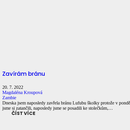
Zavírám bránu
20. 7. 2022
Magdaléna Kroupová
Zambie
Dneska jsem naposledy zavřela bránu Lufubu školky protože v pondělí
jsme si zatančili, naposledy jsme se posadili ke stolečkům,…
ČÍST VÍCE