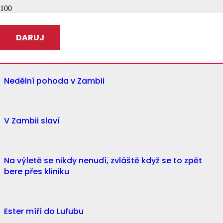
Zambie
DARUJ
Nedělní pohoda v Zambii
V Zambii slaví
Na výletě se nikdy nenudí, zvláště když se to zpět
bere přes kliniku
Ester míří do Lufubu