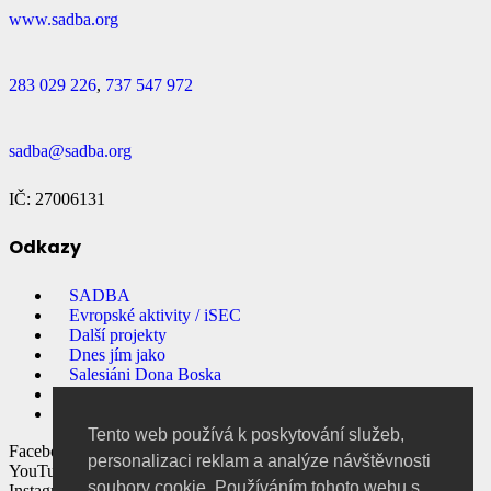
www.sadba.org
283 029 226
,
737 547 972
sadba@sadba.org
IČ: 27006131
Odkazy
SADBA
Evropské aktivity / iSEC
Další projekty
Dnes jím jako
Salesiáni Dona Boska
Přihlašování na akce
E-shop
Tento web používá k poskytování služeb,
Facebook
personalizaci reklam a analýze návštěvnosti
YouTube
soubory cookie. Používáním tohoto webu s
Instagram